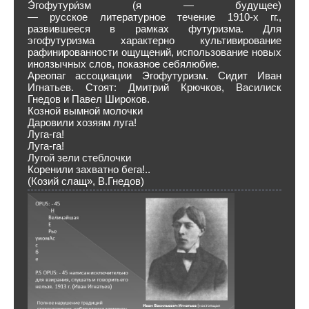
Э́гофутури́зм (я — будущее)
— русское литературное течение 1910-х гг.,
развившееся в рамках футуризма. Для
эгофутуризма характерно культивирование
рафинированности ощущений, использование новых
иноязычных слов, показное себялюбие.
Ареопаг ассоциации Эгофутуризм. Сидит Иван
Игнатьев. Стоят: Дмитрий Крючков, Василиск
Гнедов и Павел Широков.
Козной вымной молочки
Даровили хозяям луга!
Луга-га!
Луга-га!
Лугой зели стеблочки
Коренили захватно бега!..
(Козий слащ», В.Гнедов)