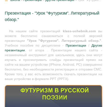
Презентация - "Урок "Футуризм". Литературный
обзор."
На нашем сайте презентаций
klass-uchebnik.com
вы
можете бесплатно ознакомиться с полной версией
презентации
"Урок "Футуризм". Литературный обзор."
.
Учебное пособие по дисциплине -
Презентации
/
Другие
презентации
, от атора . Презентации нашего сайта -
незаменимый инструмент для школьников, здесь они могут
изучать и просматривать слайды презентаций прямо на
сайте на вашем устройстве (IPhone, Android, PC) совершенно
бесплатно, без необходимости регистрации и отправки СМС.
Кроме того, у вас есть возможность скачать презентации на
ваше устройство в формате PPT (PPTX).