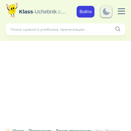
Klass
-Uchebnik
.com
Войти
Школа
»
Презентации
»
Другие презентации
» Урок "Футуризм". Литературный обзор.