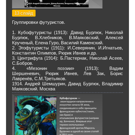
13 слайд
Группировки футуристов.
1. Кубофутуристы (1913): Давид Бурлюк, Николай
Бурлюк, В.Хлебников, В.Маяковский, Алексей
Крученый, Елена Гуро, Василий Каменский.
2. Эгофутуристы (1911): И.Северянин, И.Игнатьев,
Константин Олимпов, Рюрик Ивнев и др.
3. Центрифуга (1914): Б.Пастернак, Николай Асеев,
С.Бобров.
4. «Мезонин поэзии» (1913): Вадим
Шершеневич, Рюрик Ивнев, Лев Зак, Борис
Лавренёв, С.М.Третьяков.
1914. Андрей Шемшурин, Давид Бурлюк, Владимир
Маяковский. Москва