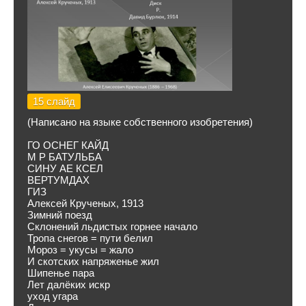
15 слайд
(Написано на языке собственного изобретения)
ГО ОСНЕГ КАЙД
М Р БАТУЛЬБА
СИНУ АЕ КСЕЛ
ВЕРТУМДАХ
ГИЗ
Алексей Крученых, 1913
Зимний поезд
Склонений льдистых горнее начало
Тропа снегов = пути белил
Мороз = укусы = жало
И скотских напряженье жил
Шипенье пара
Лет далёких искр
уход угара