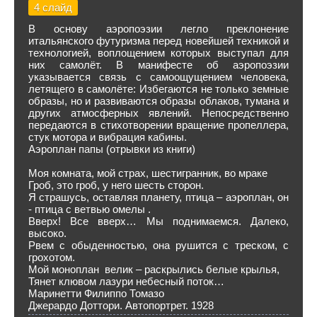
4 слайд
В основу аэропоэзии легло преклонение
итальянского футуризма перед новейшей техникой и
технологией, воплощением которых выступал для
них самолёт. В манифесте об аэропоэзии
указывается связь с самоощущением человека,
летящего в самолёте: Избегаются не только земные
образы, но и развиваются образы облаков, тумана и
других атмосферных явлений. Непосредственно
передаются в стихотворении вращение пропеллера,
стук мотора и вибрация кабины.
Аэроплан папы (отрывки из книги)
Моя комната, мой страх, шестигранник, во мраке
Гроб, это гроб, у него шесть сторон.
Я страшусь, оставляя планету, птица – аэроплан, он
- птица с ветвью омелы .
Вверх! Все вверх… Мы поднимаемся. Далеко,
высоко.
Рвем с обыденностью, она рушится с треском, с
грохотом.
Мой моноплан велик – раскрылись белые крылья,
Тянет клювом лазури небесный поток…
Маринетти Филиппо Томазо
Джерардо Доттори. Автопортрет. 1928