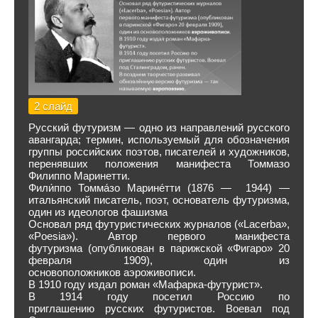
2 слайд
Русский футуризм — одно из направлений русского
авангарда; термин, используемый для обозначения
группы российских поэтов, писателей и художников,
перенявших положения манифеста Томмазо
Филиппо Маринетти.
Фили́ппо Томма́зо Марине́тти (1876 — 1944) —
итальянский писатель, поэт, основатель футуризма,
один из идеологов фашизма
Основал ряд футуристических журналов («Lacerba»,
«Poesia»). Автор первого манифеста
футуризма (опубликован в парижской «Фигаро» 20
февраля 1909), один из
основоположников аэроживописи.
В 1910 году издал роман «Мафарка-футурист».
В 1914 году посетил Россию по
приглашению русских футуристов. Воевал под