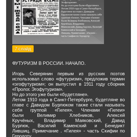
7 слайд
ФУТУРИЗМ В РОССИИ. НАЧАЛО.
Игорь Северянин первым из русских поэтов
использовал слово «футуризм», предложив термин
«эгофутуризм»; он выпустил в 1911 году сборник
«Пролог. Эгофутуризм».
Но до этого уже были «будетляне».
Летом 1910 года в Санкт-Петербурге, будетляне во
главе с Давидом Бурлюком также стали называть
себя группой «Гилея». Членами «Гилеи»
были Велимир Хлебников, Алексей
Кручёных, Владимир Маяковский, Давид
Бурлюк, Василий Каменский и Бенедикт
Лившиц. Примечание . «Гилея» - часть Скифии по
Геродоту.