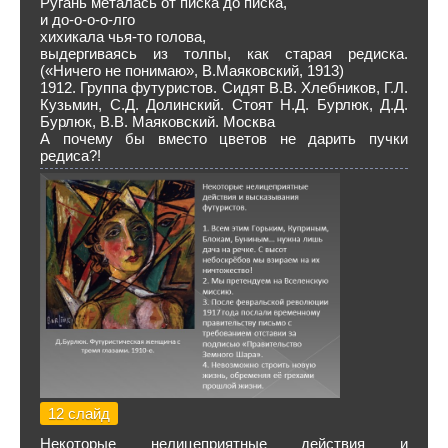
Ругань металась от писка до писка,
и до-о-о-о-лго
хихикала чья-то голова,
выдергиваясь из толпы, как старая редиска.
(«Ничего не понимаю», В.Маяковский, 1913)
1912. Группа футуристов. Сидят В.В. Хлебников, Г.Л.
Кузьмин, С.Д. Долинский. Стоят Н.Д. Бурлюк, Д.Д.
Бурлюк, В.В. Маяковский. Москва
А почему бы вместо цветов не дарить пучки
редиса?!
12 слайд
Некоторые нелицеприятные действия и