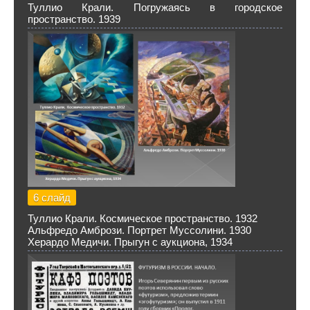
Туллио Крали. Погружаясь в городское
пространство. 1939
6 слайд
Туллио Крали. Космическое пространство. 1932
Альфредо Амбрози. Портрет Муссолини. 1930
Херардо Медичи. Прыгун с аукциона, 1934