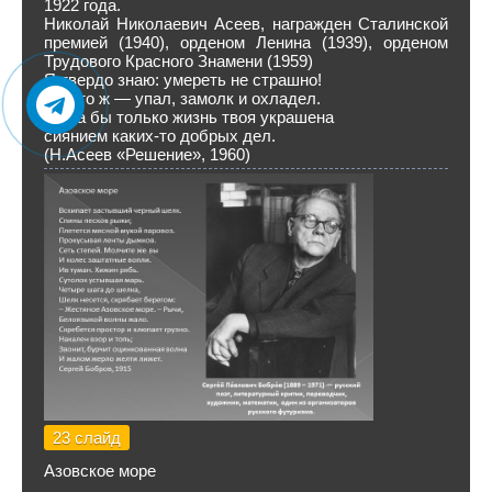
1922 года.
Николай Николаевич Асеев, награжден Сталинской
премией (1940), орденом Ленина (1939), орденом
Трудового Красного Знамени (1959)
Я твердо знаю: умереть не страшно!
Ну что ж — упал, замолк и охладел.
Была бы только жизнь твоя украшена
сиянием каких-то добрых дел.
(Н.Асеев «Решение», 1960)
23 слайд
Азовское море