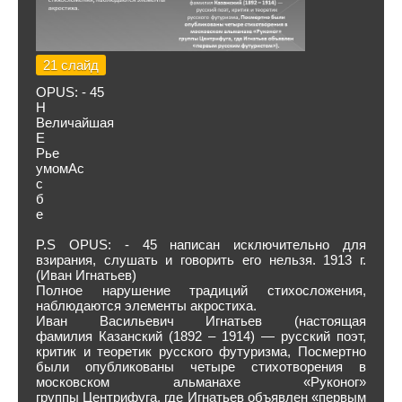
21 слайд
OPUS: - 45
Н
Величайшая
Е
Рье
умомАс
с
б
е
P.S OPUS: - 45 написан исключительно для
взирания, слушать и говорить его нельзя. 1913 г.
(Иван Игнатьев)
Полное нарушение традиций стихосложения,
наблюдаются элементы акростиха.
Иван Васильевич Игнатьев (настоящая
фамилия Казанский (1892 – 1914) — русский поэт,
критик и теоретик русского футуризма, Посмертно
были опубликованы четыре стихотворения в
московском альманахе «Руконог»
группы Центрифуга, где Игнатьев объявлен «первым