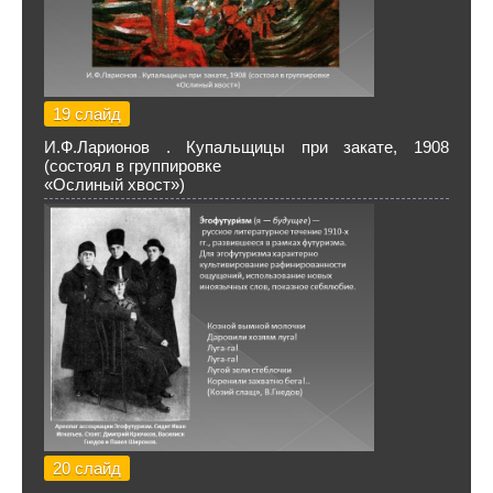
19 слайд
И.Ф.Ларионов . Купальщицы при закате, 1908
(состоял в группировке
«Ослиный хвост»)
20 слайд