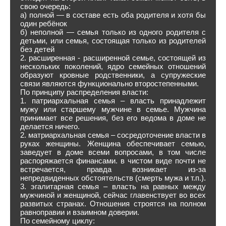
свою очередь:
а) полной — в составе есть оба родителя и хотя бы
один ребёнок
б) неполной — семья только из одного родителя с
детьми, или семья, состоящая только из родителей
без детей
2. расширенная - расширенной семье, состоящей из
нескольких поколений, ядро семейных отношений
образуют кровные родственники, а супружеские
связи являются функционально второстепенными.
По принципу распределения власти:
1. патриархальная семья – власть принадлежит
мужу или старшему мужчине в семье. Мужчина
принимает все решения, без его ведома в доме не
делается ничего.
2. матриархальная семья – сосредоточение власти в
руках женщины. Женщина обеспечивает семью,
заведует в доме всеми вопросами, в том числе
распоряжается финансами. в чистом виде почти не
встречается, правда возникает из-за
непредвиденных обстоятельств (смерть мужа и т.п.).
3. эгалитарная семья – власть на равных между
мужчиной и женщиной, сейчас главенствует во всех
развитых странах. Отношения строятся на полном
равноправии и взаимном доверии.
По семейному циклу: