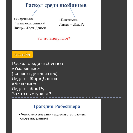
6 слайд
Раскол среди якобинцев
«Умеренные»
( «снисходительные»)
Лидер – Жорж Дантон
«Бешеные».
Лидер – Жак Ру
За что выступают?