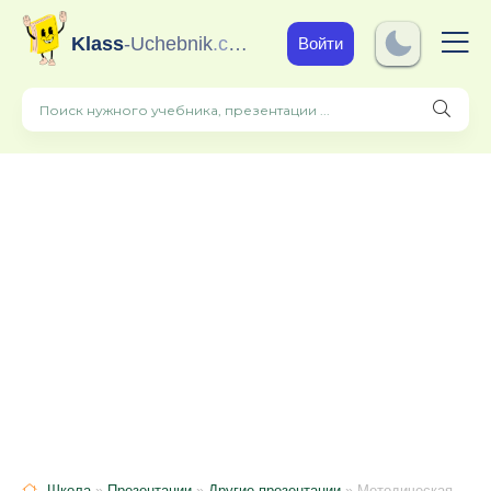
Klass
-Uchebnik
.com
Войти
Школа
»
Презентации
»
Другие презентации
» Методическая разработка урока "Великая Французская революция. Переворот 18 брюмера.