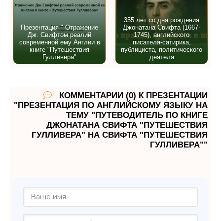
355 лет со дня рождения
Презентация " Отражение
Джонатана Свифта (1667-
Дж. Свифтом реалий
1745), английского
современной ему Англии в
писателя-сатирика,
книге "Путешествия
публициста, политического
Гулливера"
деятеля
КОММЕНТАРИИ (0) К ПРЕЗЕНТАЦИИ
"ПРЕЗЕНТАЦИЯ ПО АНГЛИЙСКОМУ ЯЗЫКУ НА
ТЕМУ "ПУТЕВОДИТЕЛЬ ПО КНИГЕ
ДЖОНАТАНА СВИФТА "ПУТЕШЕСТВИЯ
ГУЛЛИВЕРА" НА СВИФТА "ПУТЕШЕСТВИЯ
ГУЛЛИВЕРА""