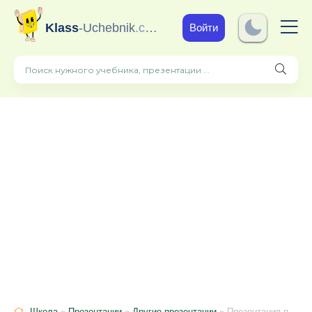
Klass
-Uchebnik
.com
Войти
Школа
»
Презентации
»
Другие презентации
» Презентация по английскому языку на тему "Путеводитель по книге Джонатана Свифта "Путешествия Гулливера" на Свифта "Путешествия Гулливера"