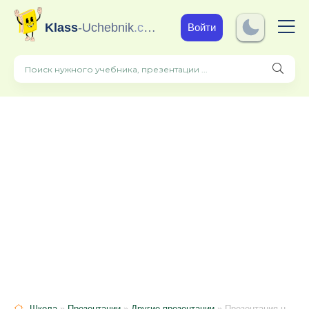
Klass
-Uchebnik
.com
Войти
Школа
»
Презентации
»
Другие презентации
» Презентация на тему "Воспитательные технологии"