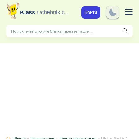
Klass
-Uchebnik
.com
Войти
Школа
»
Презентации
»
Другие презентации
» РЕЧЬ ДЕТЕЙ младшего дошкольного возраста