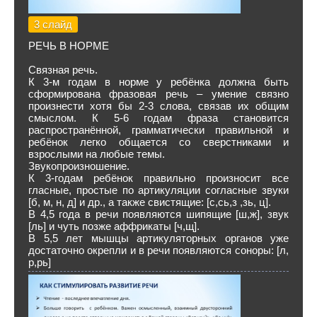
3 слайд
РЕЧЬ В НОРМЕ
Связная речь.
К 3-м годам в норме у ребёнка должна быть
сформирована фразовая речь – умение связно
произнести хотя бы 2-3 слова, связав их общим
смыслом. К 5-6 годам фраза становится
распространённой, грамматически правильной и
ребёнок легко общается со сверстниками и
взрослыми на любые темы.
Звукопроизношение.
К 3-годам ребёнок правильно произносит все
гласные, простые по артикуляции согласные звуки
[б, м, н, д] и др., а также свистящие: [с,сь,з ,зь, ц].
В 4,5 года в речи появляются шипящие [ш,ж], звук
[ль] и чуть позже аффрикаты [ч,щ].
В 5,5 лет мышцы артикуляторных органов уже
достаточно окрепли и в речи появляются соноры: [л,
р,рь]