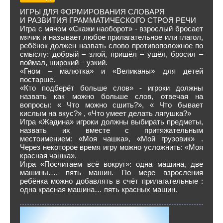
ИГРЫ ДЛЯ ФОРМИРОВАНИЯ СЛОВАРЯ
И РАЗВИТИЯ ГРАММАТИЧЕСКОГО СТРОЯ РЕЧИ
Игра с мячом «Скажи наоборот» - взрослый бросает
мячик и называет любое прилагательное или глагол,
ребёнок должен назвать слово противоположное по
смыслу: добрый – злой, пришёл – ушёл, бросил –
поймал, широкий – узкий.
«Гном – малютка» и «Великаны» для детей
постарше.
«Кто подберёт больше слов» - игроки должны
назвать как можно больше слов, отвечая на
вопросы: « Что можно сшить?», « Что бывает
кислым на вкус?» , «Что умеет делать лягушка?»
Игра «Жадина» игроки должны выбирать предметы,
назвать их вместе с притяжательным
местоимением: «Моя чашка», «Мой грузовик» .
Через некоторое время игру можно усложнить: «Моя
красная чашка».
Игра «Посчитаем всё вокруг»: одна машина, две
машины…. пять машин. По мере взросления
ребёнка можно добавлять в счёт прилагательные :
одна красная машина… пять красных машин.