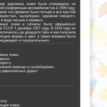
ире дорожные знаки были утверждены на
й конференции автомобилистов в 1909 году;
ков того времени было четыре и все круглой
екресток», «шлагбаум», «двойной поворот»,
 в виде насыпи и канавы».
жные знаки и сигналы были официально
в СССР 1 декабря 1927 года. В 1933 году их
величилось до двадцати трёх и они получили
егодня формы и цвет, а также впервые были
рещающие» и «указательные».
жные знаки
рога»,
ворот»,
ожный переезд со шлагбаумом».
е равнозначных дорог»
тета;
ющие знаки;