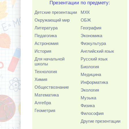
Презентации по предмету:
Детские презентации
МХК
Окружающий мир
ОБЖ
Литература
География
Педагогика
Экономика
Астрономия
Физкультура
История
Английский язык
Для начальной
Русский язык
школы
Биология
Технология
Медицина
Химия
Информатика
Обществознание
Экология
Математика
Музыка
Алгебра
Физика
Геометрия
Философия
Другие презентации