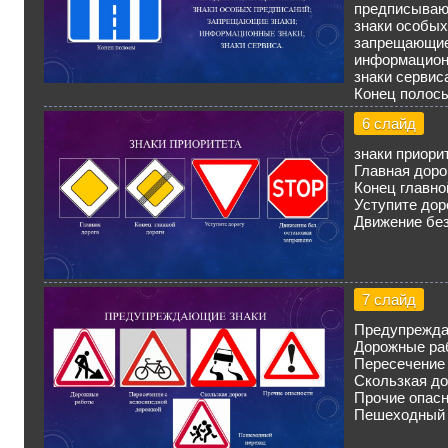
предписываю
знаки особых
запрещающие
информацион
знаки сервис
Конец полос
6 слайд
знаки приори
Главная доро
Конец главно
Уступите дор
Движение без
7 слайд
Предупрежда
Дорожные ра
Пересечение
Скользкая до
Прочие опас
Пешеходный 