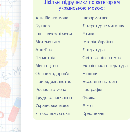
Шкільні підручники по категоріям
українською мовою:
Англійська мова
Інформатика
Буквар
Літературне читання
Інші іноземні мови
Етика
Математика
Історія України
Алгебра
Література
Геометрія
Світова література
Мистецтво
Українська література
Основи здоров'я
Біологія
Природознавство
Всесвітня історія
Російська мова
Географія
Трудове навчання
Фізика
Українська мова
Хімія
Я досліджую світ
Креслення