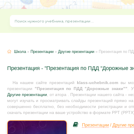
Школа
»
Презентации
»
Другие презентации
» Презентация по ПД
Презентация - "Презентация по ПДД "Дорожные зн
На нашем сайте презентаций
klass-uchebnik.com
вы мож
презентации
"Презентация по ПДД "Дорожные знаки""
. 
Другие презентации
, от атора . Презентации нашего сайта - 
могут изучать и просматривать слайды презентаций прямо на 
совершенно бесплатно, без необходимости регистрации и от
скачать презентации на ваше устройство в формате PPT (PPTX)
Презентации
/
Другие пр