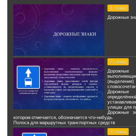
1 слайд
Дорожные зн
2 слайд
Дорожные
выполняющи
(выделения)
словосочетан
Дорожные 
определё
устанавлива
улицах для 
Дорожные зн
котором отмечается, обозначается что-нибудь.
Полоса для маршрутных транспортных средств
3 слайд