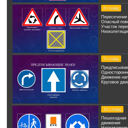
8 слайд
Пересечение
Опасный пов
Участок пере
Низколетящи
9 слайд
Предписываю
Односторонн
Движение на
Круговое дви
10 слайд
Пешеходная
движения
Направление