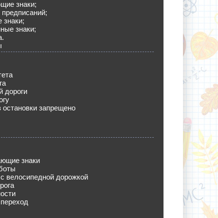
щие знаки;
 предписаний;
 знаки;
ные знаки;
а.
ы
тета
га
й дороги
огу
 остановки запрещено
ющие знаки
боты
 с велосипедной дорожкой
рога
ности
переход