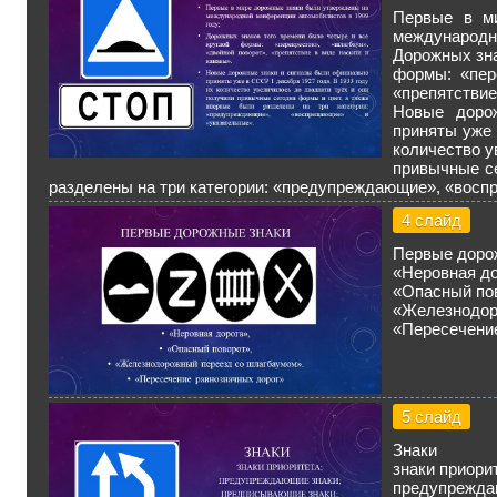
Первые в м
международно
Дорожных зна
формы: «пер
«препятствие
Новые доро
приняты уже 
количество у
привычные с
разделены на три категории: «предупреждающие», «восп
4 слайд
Первые доро
«Неровная до
«Опасный по
«Железнодор
«Пересечени
5 слайд
Знаки
знаки приори
предупрежда