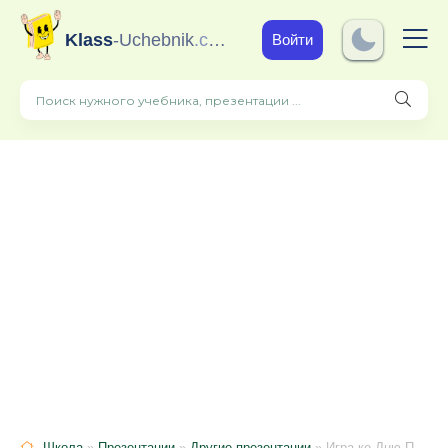
Klass
-Uchebnik
.com
Войти
Школа
»
Презентации
»
Другие презентации
» Игра ко Дню Победы