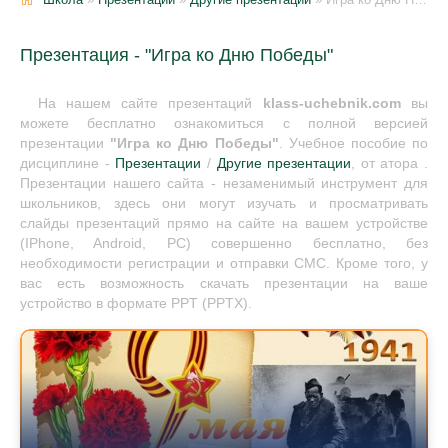
Презентация - "Игра ко Дню Победы"
На нашем сайте презентаций
klass-uchebnik.com
вы
можете бесплатно ознакомиться с полной версией
презентации
"Игра ко Дню Победы"
. Учебное пособие по
дисциплине -
Презентации
/
Другие презентации
, от атора .
Презентации нашего сайта - незаменимый инструмент для
школьников, здесь они могут изучать и просматривать
слайды презентаций прямо на сайте на вашем устройстве
(IPhone, Android, PC) совершенно бесплатно, без
необходимости регистрации и отправки СМС. Кроме того, у
вас есть возможность скачать презентации на ваше
устройство в формате PPT (PPTX).