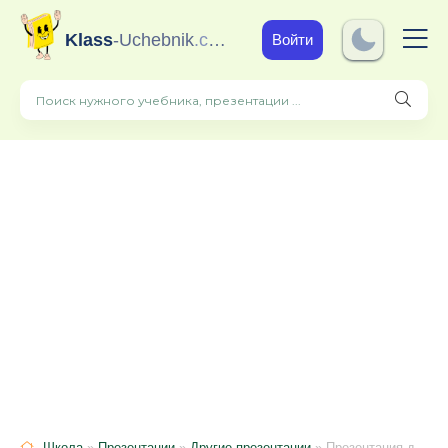
Klass
-Uchebnik
.com
Войти
Школа
»
Презентации
»
Другие презентации
» Презентация для проведения занятия "Если рядом террорист"