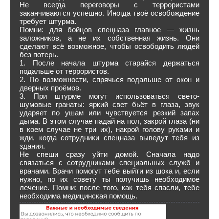
Не всегда переговоры с террористами
заканчиваются успешно. Иногда твоё освобождение
требует штурма.
Помни: для бойцов спецназа главное — жизнь
заложников, а не их собственная жизнь. Они
сделают всё возможное, чтобы освободить людей
без потерь.
1. После начала штурма старайся держаться
подальше от террористов.
2. По возможности, спрячься подальше от окон и
дверных проёмов.
3. При штурме могут использоваться свето-
шумовые гранаты: яркий свет бьёт в глаза, звук
ударяет по ушам или чувствуется резкий запах
дыма. В этом случае падай на пол, закрой глаза (ни
в коем случае не три их), накрой голову руками и
жди, когда сотрудники спецназа выведут тебя из
здания.
Не спеши сразу уйти домой. Сначала надо
связаться с сотрудниками специальных служб и
врачами. Врачи помогут тебе выйти из шока и, если
нужно, по их совету ты получишь необходимое
лечение. Помни: после того, как тебя спасли, тебе
необходима медицинская помощь.