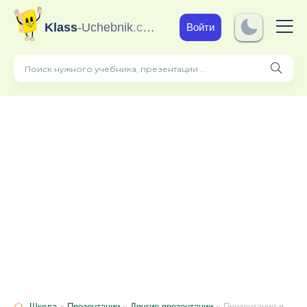
Klass
-Uchebnik
.com
Войти
Школа
»
Презентации
»
Другие презентации
» Презентация по русскому языку "Парные согласные" (2 класс)