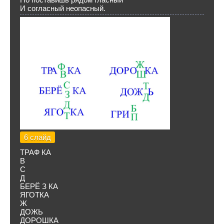
И согласный неопасный.
6 слайд
ТРАФ КА
В
С
Д
БЕРЁ З КА
ЯГОТКА
Ж
ДОЖЬ
ДОРОШКА