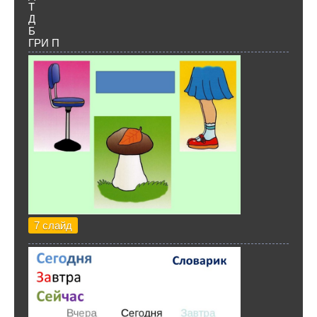
Т
Д
Б
ГРИ П
7 слайд