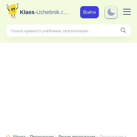
Klass
-Uchebnik
.com
Войти
Школа
»
Презентации
»
Другие презентации
» Презентация к классному часу на тему "Государственные символы России" (2 класс)