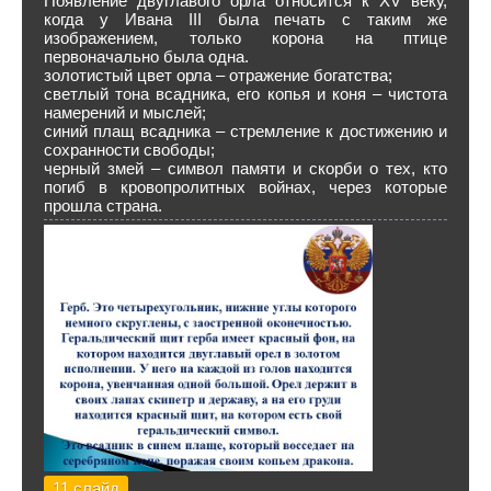
Появление двуглавого орла относится к XV веку,
когда у Ивана III была печать с таким же
изображением, только корона на птице
первоначально была одна.
золотистый цвет орла – отражение богатства;
светлый тона всадника, его копья и коня – чистота
намерений и мыслей;
синий плащ всадника – стремление к достижению и
сохранности свободы;
черный змей – символ памяти и скорби о тех, кто
погиб в кровопролитных войнах, через которые
прошла страна.
11 слайд