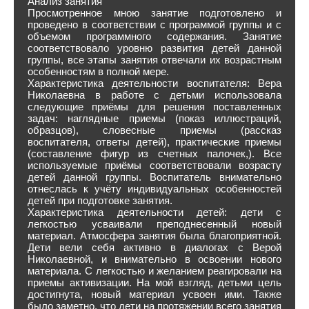
Анализ занятия
Просмотренное мною занятие подготовлено и
проведено в соответствии с программой группы и с
объемом программного содержания. Занятие
соответствовало уровню развития детей данной
группы, все этапы занятия отвечали их возрастным
особенностям в полной мере.
Характеристика деятельности воспитателя: Вера
Николаевна в работе с детьми использовала
следующие приёмы для решения поставленных
задач: наглядные приемы (показ иллюстраций,
образцов), словесные приемы (рассказ
воспитателя, ответы детей), практические приемы
(составление фигур из счетных палочек,). Все
используемые приёмы соответствовали возрасту
детей данной группы. Воспитатель внимательно
отнеслась к учёту индивидуальных особенностей
детей при подготовке занятия.
Характеристика деятельности детей: дети с
легкостью усваивали преподнесенный новый
материал. Атмосфера занятия была благоприятной.
Дети вели себя активно в диалогах с Верой
Николаевной, и внимательно в освоении нового
материала. С легкостью и желанием реагировали на
приемы активизации. На мой взгляд, детьми цель
достигнута, новый материал усвоен ими. Также
было заметно, что дети на протяжении всего занятия