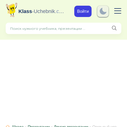
Klass
-Uchebnik
.com
Войти
Школа
»
Презентации
»
Другие презентации
» Открытый урок в старшей группе «Играем с Машей и Медведем»