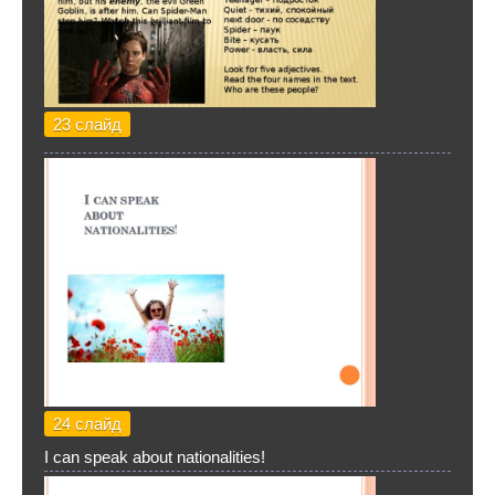
23 слайд
24 слайд
I can speak about nationalities!