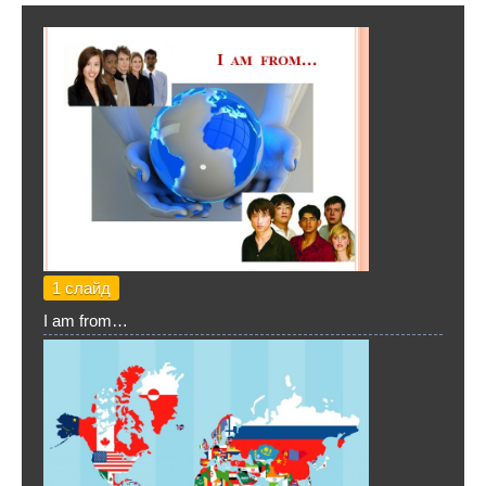
1 слайд
I am from…