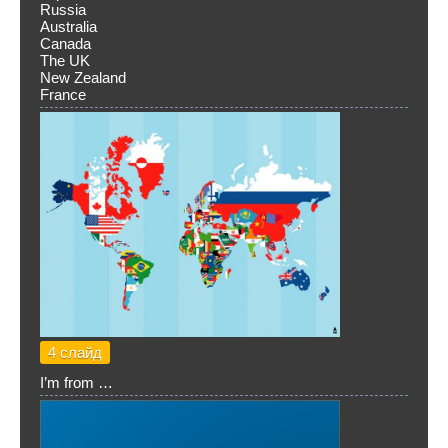
Russia
Australia
Canada
The UK
New Zealand
France
4 слайд
I’m from …