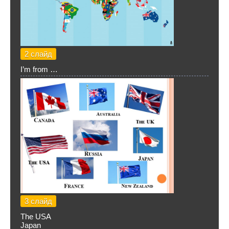
2 слайд
I’m from …
3 слайд
The USA
Japan