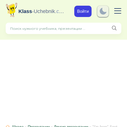
Klass
-Uchebnik
.com
Войти
Школа
»
Презентации
»
Другие презентации
» "I'm from" Spotlight 5 module 2a