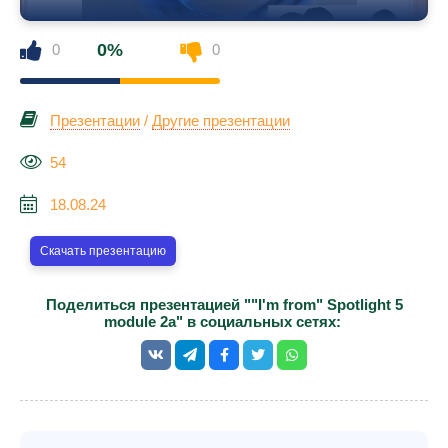
0%
0
0
Презентации
/
Другие презентации
54
18.08.24
Скачать презентацию
Поделиться презентацией ""I'm from" Spotlight 5
module 2a" в социальных сетях: