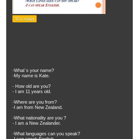
15 слайд
-What`s your name?
-My name is Kate.
- How old are you?
- I am 11 years old.
-Where are you from?
-I am from New Zealand.
-What nationality are you ?
- I am a New Zealander.
-What languages can you speak?
-I can speak English.