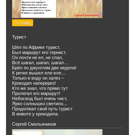
3 слайд
Турист
Шёл по Африке турист.
Был маршрут его тернист.
Он почти не ел, не спал,
Всё шагал, шагал, шагал…
Брёл по джунглям две недели!
К речке вышел еле-еле…
Только в воду он залез –
Крокодил наперерез!
Кто же знал, что прямо тут
Пролегал его маршрут!
Небосвод был очень чист,
Ярко солнышко светило…
Продолжал свой путь турист
В животе у крокодила.
Сергей Смольянинов