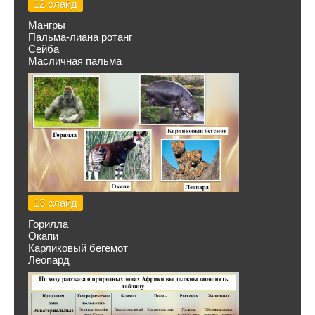
12 слайд
Мангры
Пальма-лиана ротанг
Сейба
Масличная пальма
13 слайд
Горилла
Окапи
Карликовый бегемот
Леопард