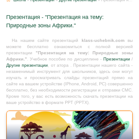
Презентация - "Презентация на тему:
Природные зоны Африки."
На нашем сайте презентаций
klass-uchebnik.com
вы
можете бесплатно ознакомиться с полной версией
презентации
"Презентация на тему: Природные зоны
Африки."
. Учебное пособие по дисциплине -
Презентации
/
Другие презентации
, от атора . Презентации нашего сайта -
незаменимый инструмент для школьников, здесь они могут
изучать и просматривать слайды презентаций прямо на
сайте на вашем устройстве (IPhone, Android, PC) совершенно
бесплатно, без необходимости регистрации и отправки СМС.
Кроме того, у вас есть возможность скачать презентации на
ваше устройство в формате PPT (PPTX).