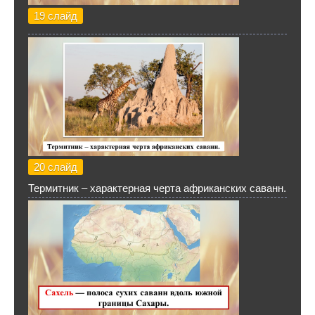
19 слайд
20 слайд
Термитник – характерная черта африканских саванн.