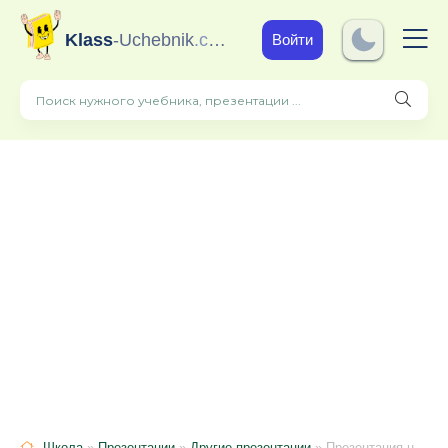
Klass
-Uchebnik
.com
Войти
Школа
»
Презентации
»
Другие презентации
» Презентация на тему: Природные зоны Африки.