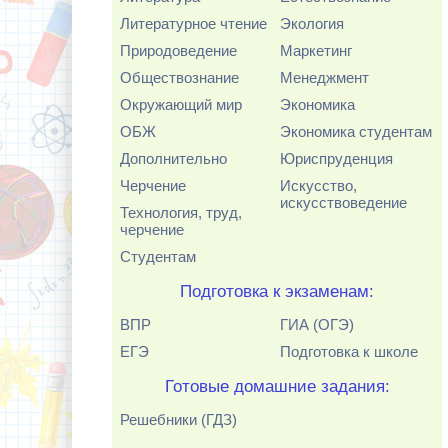
Литературное чтение
Экология
Природоведение
Маркетинг
Обществознание
Менеджмент
Окружающий мир
Экономика
ОБЖ
Экономика студентам
Дополнительно
Юриспруденция
Черчение
Искусство,
искусствоведение
Технология, труд,
черчение
Студентам
Подготовка к экзаменам:
ВПР
ГИА (ОГЭ)
ЕГЭ
Подготовка к школе
Готовые домашние задания:
Решебники (ГДЗ)