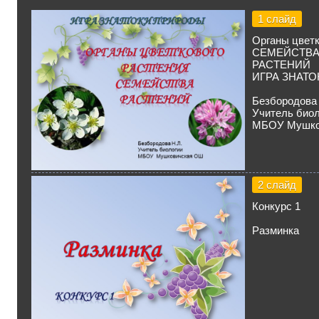
1 слайд
Органы цветк
СЕМЕЙСТВ
РАСТЕНИЙ
ИГРА ЗНАТ
Безбородова 
Учитель биол
МБОУ Мушко
2 слайд
Конкурс 1
Разминка