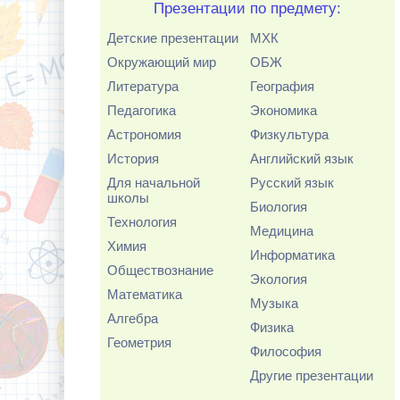
Презентации по предмету:
Детские презентации
МХК
Окружающий мир
ОБЖ
Литература
География
Педагогика
Экономика
Астрономия
Физкультура
История
Английский язык
Для начальной
Русский язык
школы
Биология
Технология
Медицина
Химия
Информатика
Обществознание
Экология
Математика
Музыка
Алгебра
Физика
Геометрия
Философия
Другие презентации