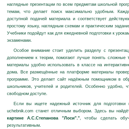
наглядные презентации по всем предметам школьной про
темам, что делает поиск максимально удобным. Каждо
доступной подачей материала и соответствует действу
простому языку, наглядным схемам и практическим задани
Учебники подойдут как для ежедневной подготовки к урокам
экзаменами.
Особое внимание стоит уделить разделу с презента
дополнением к теории, помогают лучше понять сложные 
материалы удобно использовать в классе на интерактивн
дома. Все размещённые на платформе материалы провер
программе. Это делает сайт надёжным помощником в обр
школьников, учителей и родителей. Особенно удобно, ч
свободном доступе.
Если вы ищете надежный источник для подготовки к
uchebnik.com станет отличным выбором. Здесь вы найд
картине А.С.Степанова "Лоси"."
, чтобы сделать обу
результативным.