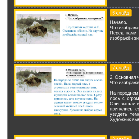
6 слайд
Начало.
Что изображе
Перед нами 
изображён зи
7 слайд
2. Основная 
Что изображе
На переднем
лось с огро
Они вышли и
принялись е
увидеть тем
Художник выб