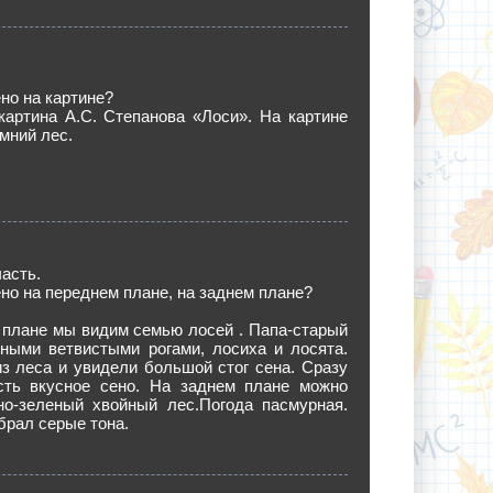
но на картине?
картина А.С. Степанова «Лоси». На картине
мний лес.
часть.
но на переднем плане, на заднем плане?
 плане мы видим семью лосей . Папа-старый
мными ветвистыми рогами, лосиха и лосята.
з леса и увидели большой стог сена. Сразу
сть вкусное сено. На заднем плане можно
но-зеленый хвойный лес.Погода пасмурная.
рал серые тона.