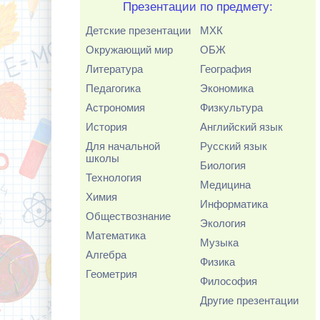
Презентации по предмету:
Детские презентации
МХК
Окружающий мир
ОБЖ
Литература
География
Педагогика
Экономика
Астрономия
Физкультура
История
Английский язык
Для начальной
Русский язык
школы
Биология
Технология
Медицина
Химия
Информатика
Обществознание
Экология
Математика
Музыка
Алгебра
Физика
Геометрия
Философия
Другие презентации