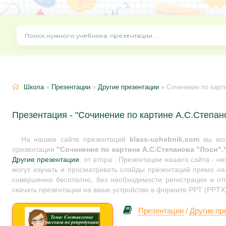
Школа
»
Презентации
»
Другие презентации
» Сочинение по карти
Презентация - "Сочинение по картине А.С.Степано
На нашем сайте презентаций
klass-uchebnik.com
вы мож
презентации
"Сочинение по картине А.С.Степанова "Лоси".
Другие презентации
, от атора . Презентации нашего сайта - 
могут изучать и просматривать слайды презентаций прямо на 
совершенно бесплатно, без необходимости регистрации и от
скачать презентации на ваше устройство в формате PPT (PPTX)
Презентации
/
Другие пр