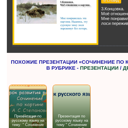
8 слайд
3.Концовка.
Моё отношени
Мне понравил
лоси пережив
ПОХОЖИЕ ПРЕЗЕНТАЦИИ «СОЧИНЕНИЕ ПО К
В РУБРИКЕ -
ПРЕЗЕНТАЦИИ
/
Д
Презентация по
Презентация по
русскому языку на
русскому языку на
тему: " Сочинение
тему " Сочинение