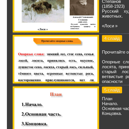
Степанов
(1858-1923)
Русский х
животных.
«Лоси »
4 слайд
Прочитайте о
Опорные сло
лосята, прин
старый лос
ветвистые р
опасности
5 слайд
План
Начало.
Основная час
Концовка.