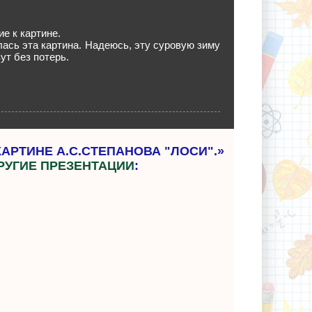
е к картине.
ась эта картина. Надеюсь, эту суровую зиму
ут без потерь.
АРТИНЕ А.С.СТЕПАНОВА "ЛОСИ".»
РУГИЕ ПРЕЗЕНТАЦИИ
: