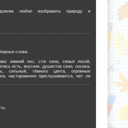
удожник любил изображать природу и
порные слова.
ва: зимний лес, стог сена, семья лосей,
ялись есть, вкусное, душистое сено, лосиха,
ь, сильный, тёмного цвета, огромные
ога, настороженно прислушиваются, нет ли
ть.