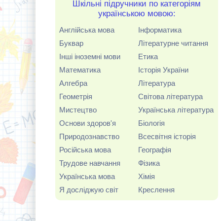
Шкільні підручники по категоріям
українською мовою:
Англійська мова
Інформатика
Буквар
Літературне читання
Інші іноземні мови
Етика
Математика
Історія України
Алгебра
Література
Геометрія
Світова література
Мистецтво
Українська література
Основи здоров'я
Біологія
Природознавство
Всесвітня історія
Російська мова
Географія
Трудове навчання
Фізика
Українська мова
Хімія
Я досліджую світ
Креслення