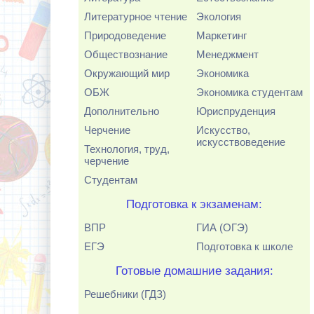
Литературное чтение
Экология
Природоведение
Маркетинг
Обществознание
Менеджмент
Окружающий мир
Экономика
ОБЖ
Экономика студентам
Дополнительно
Юриспруденция
Черчение
Искусство,
искусствоведение
Технология, труд,
черчение
Студентам
Подготовка к экзаменам:
ВПР
ГИА (ОГЭ)
ЕГЭ
Подготовка к школе
Готовые домашние задания:
Решебники (ГДЗ)