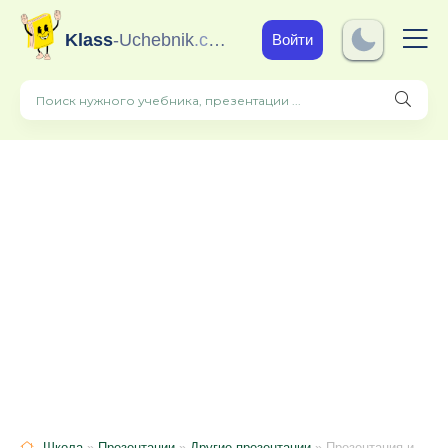
Klass
-Uchebnik
.com
Войти
Школа
»
Презентации
»
Другие презентации
» Презентация игра "Где логика" 5-6 класс