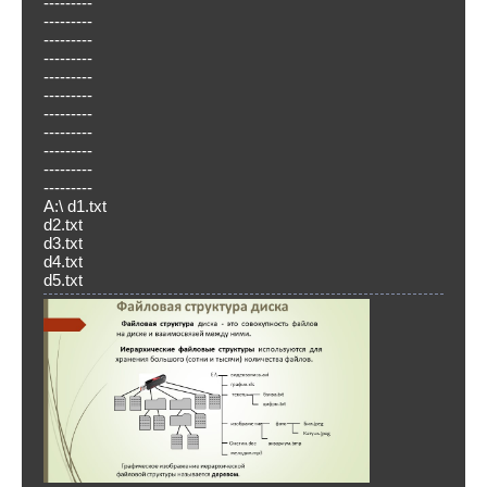
---------
---------
---------
---------
---------
---------
---------
---------
---------
---------
---------
A:\ d1.txt
d2.txt
d3.txt
d4.txt
d5.txt