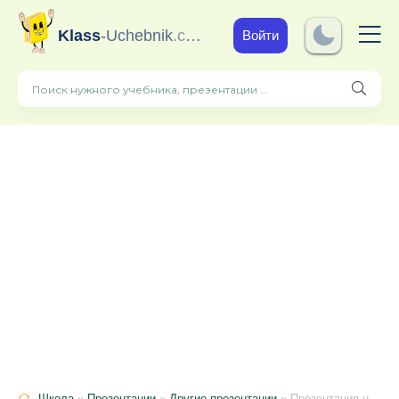
Klass
-Uchebnik
.com
Войти
Школа
»
Презентации
»
Другие презентации
» Презентация на тему "Файлы и файловые структуры"