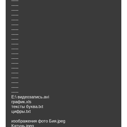
-----
-----
-----
-----
-----
-----
-----
-----
-----
-----
-----
-----
-----
-----
-----
-----
-----
-----
-----
-----
E:\ видеозапись.avi
график.xls
тексты буква.txt
цифры.txt
изображения фото Бия.jpeg
Катунь.jpeg