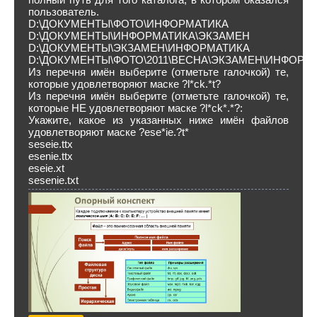
пользователь.
D:\ДОКУМЕНТЫ\ФОТО\ИНФОРМАТИКА
D:\ДОКУМЕНТЫ\ИНФОРМАТИКА\ЭКЗАМЕН
D:\ДОКУМЕНТЫ\ЭКЗАМЕН\ИНФОРМАТИКА
D:\ДОКУМЕНТЫ\ФОТО\2011\ВЕСНА\ЭКЗАМЕН\ИНФОРМ
Из перечня имён выберите (отметьте галочкой) те,
которые удовлетворяют маске ?l*ck.*t?
Из перечня имён выберите (отметьте галочкой) те,
которые НЕ удовлетворяют маске ?l*ck*.*?:
Укажите, какое из указанных ниже имён файлов
удовлетворяют маске ?ese*ie.?t*
seseie.ttx
esenie.ttx
eseie.xt
sesenie.txt