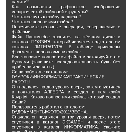
памяти?
Как называется графическое изображение
иерархической файловой структуры?
Что такое путь к файлу на диске?
Что такое полное имя файла?
Перечислите основные операции, совершаемые с
файлами.
Файл Пушкин.doc хранится на жёстком диске в
каталоге ПОЭЗИЯ, который является подкаталогом
каталога ЛИТЕРАТУРА. В таблице приведены
фрагменты полного имени файла:
Восстановите полное имя файла и закодируйте его
буквами (запишите последовательность букв без
пробелов и запятых).
Саша работал с каталогом:
D:\УРОКИ\ИНФОРМАТИКА\ПРАКТИЧЕСКИЕ
РАБОТЫ.
Он поднялся на два уровня вверх, затем спустился
в подкаталог АЛГЕБРА и создал в нём файл
Квур.txt. Каково полное имя файла, который создал
Саша?
Пользователь работал с каталогом:
D:\ДОКУМЕНТЫ\ФОТО\2011\ВЕСНА.
Сначала он поднялся на три уровня вверх, потом
спустился в каталог ЭКЗАМЕН и после этого
спустился в каталог ИНФОРМАТИКА. Укажите
полный путь для того каталога, в котором оказался