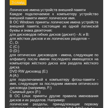
3 слайд
Логические имена устройств внешней памяти
Каждое подключаемое к компьютеру устройство
внешней памяти имеет логическое имя.
В ОС Windows приняты логические имена устройств
внешней памяти, состоящие из одной латинской
буквы и знака двоеточия:
для дисководов гибких дисков (дискет) - А: и В:
для жёстких дисков и их логических разделов –
C:, D:
C (C:)
D (D:)
для оптических дисководов - имена, следующие по
алфавиту после имени последнего имеющегося на
компьютере жёсткого диска или раздела жёсткого
диска
DVD RW дисковод (E:)
A (A:)
для подключаемой к компьютеру флэш-памяти -
имя, следующее за последним именем оптического
дисковода (например, F:)
Съемный диск (F:)
В ОС Linux приняты другие правила именования
дисков и их разделов. Например:
логические разделы, принадлежащие первому