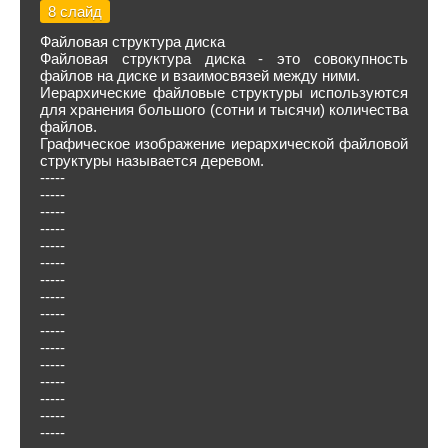
8 слайд
Файловая структура диска
Файловая структура диска - это совокупность
файлов на диске и взаимосвязей между ними.
Иерархические файловые структуры используются
для хранения большого (сотни и тысячи) количества
файлов.
Графическое изображение иерархической файловой
структуры называется деревом.
-----
-----
-----
-----
-----
-----
-----
-----
-----
-----
-----
-----
-----
-----
-----
-----