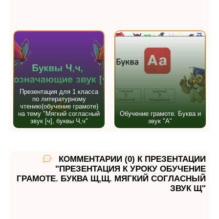
Презентация для 1 класса
по литературному
чтению(обучение грамоте)
на тему "Мягкий согласный
Обучение грамоте. Буква и
звук [ч], буквы Ч,ч"
звук "А"
КОММЕНТАРИИ (0) К ПРЕЗЕНТАЦИИ
"ПРЕЗЕНТАЦИЯ К УРОКУ ОБУЧЕНИЕ
ГРАМОТЕ. БУКВА Щ,Щ. МЯГКИЙ СОГЛАСНЫЙ
ЗВУК Щ"