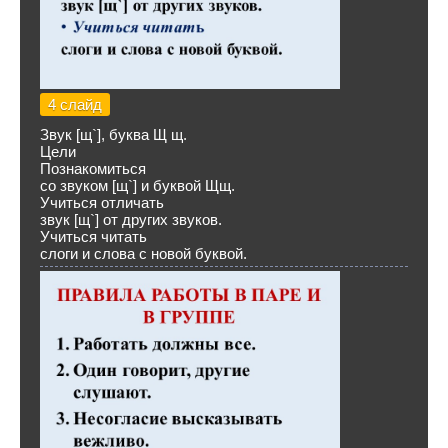
4 слайд
Звук [щ`], буква Щ щ.
Цели
Познакомиться
со звуком [щ`] и буквой Щщ.
Учиться отличать
звук [щ`] от других звуков.
Учиться читать
слоги и слова с новой буквой.