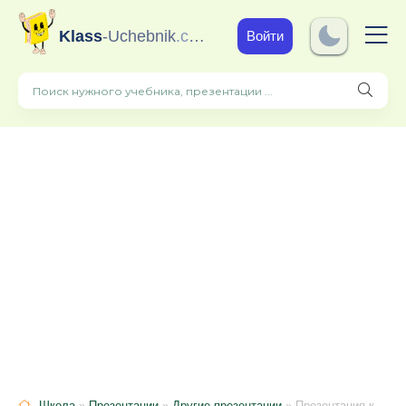
Klass
-Uchebnik
.com
Войти
Школа
»
Презентации
»
Другие презентации
» Презентация к уроку обучение грамоте. Буква Щ,щ. Мягкий согласный звук щ