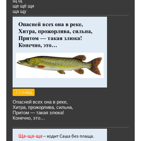
Щ щ
ще щё щи
ща щу
7 слайд
Опасней всех она в реке,
Хитра, прожорлива, сильна,
Притом — такая злюка!
Конечно, это…