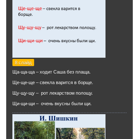
8 слайд
Ща-ща-ща – ходит Саша без плаща.
Ще-ще-ще – свекла варится в борще.
Щу-щу-щу – рот лекарством полощу.
Щи-щи-щи – очень вкусны были щи.