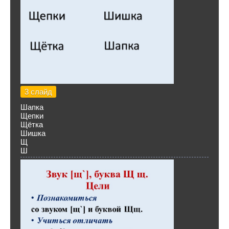
3 слайд
Шапка
Щепки
Щётка
Шишка
Щ
Ш