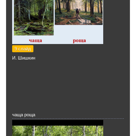
9 слайд
И. Шишкин
чаща роща