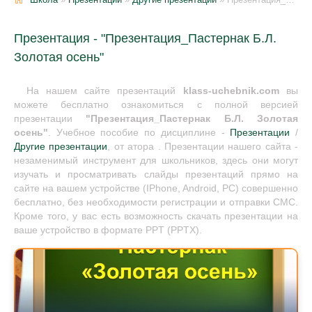
Презентация - "Презентация_Пастернак Б.Л.
Золотая осень"
На нашем сайте презентаций
klass-uchebnik.com
вы
можете бесплатно ознакомиться с полной версией
презентации
"Презентация_Пастернак Б.Л. Золотая
осень"
. Учебное пособие по дисциплине -
Презентации
/
Другие презентации
, от атора . Презентации нашего сайта -
незаменимый инструмент для школьников, здесь они могут
изучать и просматривать слайды презентаций прямо на
сайте на вашем устройстве (IPhone, Android, PC) совершенно
бесплатно, без необходимости регистрации и отправки СМС.
Кроме того, у вас есть возможность скачать презентации на
ваше устройство в формате PPT (PPTX).