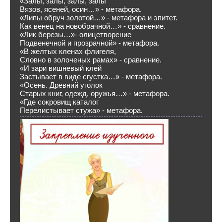
«Залы, залы, залы, залы
Вязов, ясеней, осин…» - метафора.
«Липы обруч золотой…» - метафора и эпитет.
Как венец на новобрачной…» - сравнение.
«Лик березы…»- олицетворение
Подвенечной и прозрачной» - метафора.
«В желтых кленах флигеля,
Словно в золоченых рамах» - сравнение.
«И зари вишневый клей
Застывает в виде сгустка…» - метафора.
«Осень. Древний уголок
Старых книг, одежд, оружья…» - метафора.
«Где сокровищ каталог
Перелистывает стужа» - метафора.