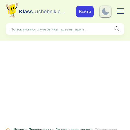
Klass
-Uchebnik
.com
Войти
Школа
»
Презентации
»
Другие презентации
» Презентация_Пастернак Б.Л. Золотая осень