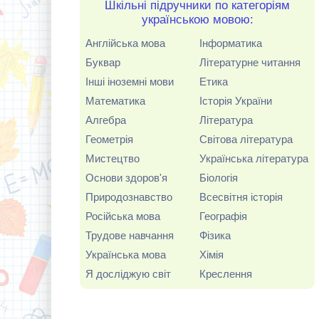
Шкільні підручники по категоріям
українською мовою:
Англійська мова
Інформатика
Буквар
Літературне читання
Інші іноземні мови
Етика
Математика
Історія України
Алгебра
Література
Геометрія
Світова література
Мистецтво
Українська література
Основи здоров'я
Біологія
Природознавство
Всесвітня історія
Російська мова
Географія
Трудове навчання
Фізика
Українська мова
Хімія
Я досліджую світ
Креслення