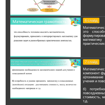
6 слайд
Математическ
это способ
формулиро
математику
практических
7 слайд
Математичес
компонент фу
а)понимание
учения и пов
б) потребн
повседневны
стоимость, м
т.д.