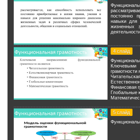
Функциональ
рассматрива
постоянно п
навыки для 
жизненных 
деятельности
4 слайд
Функциональ
Ключевым
грамотности 
Читательская
Естественнон
Финансовая г
Глобальные 
Математичес
5 слайд
Функциональ