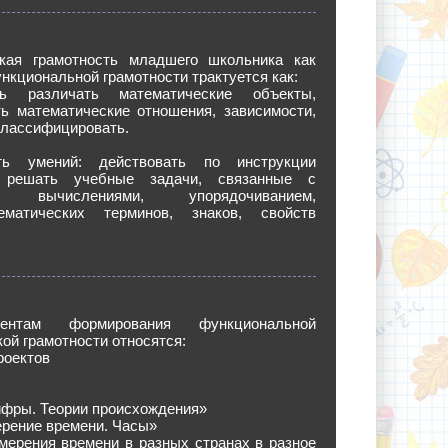
кая грамотность младшего школьника как
нкциональной грамотности трактуется как:
сть различать математические объекты,
ть математические отношения, зависимости,
классифицировать.
сть умений: действовать по инструкции
), решать учебные задачи, связанные с
м, вычислениями, упорядочиванием,
матических терминов, знаков, свойств
ентам формирования функциональной
ой грамотности относятся:
роектов
ифры. Теории происхождения»
ерение времени. Часы»
мерения времени в разных странах в разное