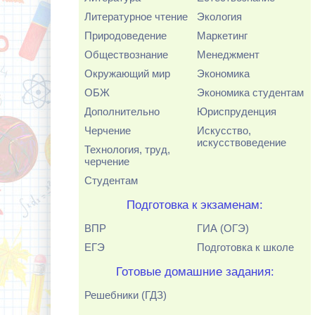
Литературное чтение
Экология
Природоведение
Маркетинг
Обществознание
Менеджмент
Окружающий мир
Экономика
ОБЖ
Экономика студентам
Дополнительно
Юриспруденция
Черчение
Искусство,
искусствоведение
Технология, труд,
черчение
Студентам
Подготовка к экзаменам:
ВПР
ГИА (ОГЭ)
ЕГЭ
Подготовка к школе
Готовые домашние задания:
Решебники (ГДЗ)