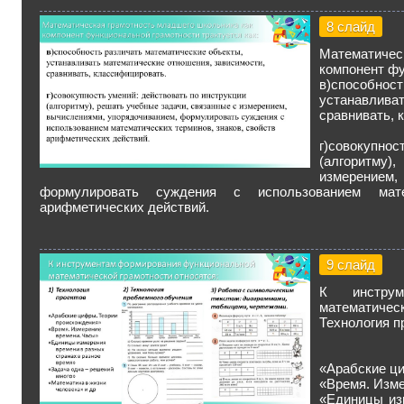
8 слайд
Математичес
компонент фу
в)способно
устанавлива
сравнивать, 
г)совокупно
(алгоритму
измерение
формулировать суждения с использованием мате
арифметических действий.
9 слайд
К инструм
математическ
Технология п
«Арабские ц
«Время. Изм
«Единицы из