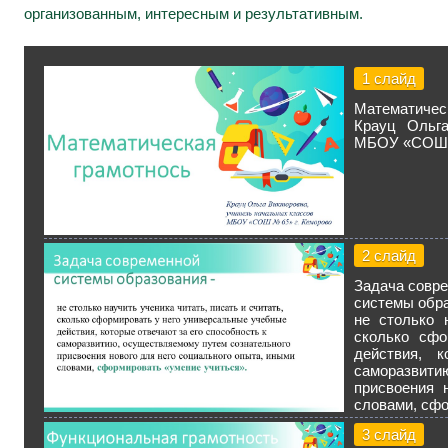
организованным, интересным и результативным.
1 слайд
Математичес
Крауц Ольга
МБОУ «СОШ №
2 слайд
Задача совр
системы обра
не столько 
сколько сфо
действия, 
саморазвити
присвоения 
словами, сфо
3 слайд