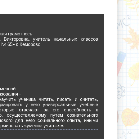
кая грамотнось
 Викторовна, учитель начальных классов
 65» г. Кеморово
еменной
зования -
научить ученика читать, писать и считать,
рмировать у него универсальные учебные
которые отвечают за его способность к
ю, осуществляемому путем сознательного
нового для него социального опыта, иными
рмировать «умение учиться».