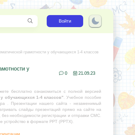
Войти
матической грамотности у обучающихся 1-4 классов
амотности у
0
21.09.23
ете бесплатно ознакомиться с полной версией
у обучающихся 1-4 классов"
. Учебное пособие
ора . Презентации нашего сайта - незаменимый
матривать слайды презентаций прямо на сайте на
, без необходимости регистрации и отправки СМС.
ше устройство в формате PPT (PPTX).
езентации