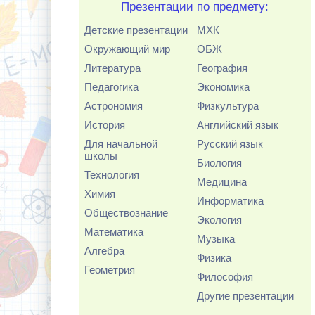
Презентации по предмету:
Детские презентации
МХК
Окружающий мир
ОБЖ
Литература
География
Педагогика
Экономика
Астрономия
Физкультура
История
Английский язык
Для начальной
Русский язык
школы
Биология
Технология
Медицина
Химия
Информатика
Обществознание
Экология
Математика
Музыка
Алгебра
Физика
Геометрия
Философия
Другие презентации