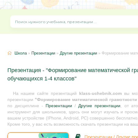
Школа
»
Презентации
»
Другие презентации
» Формирование мате
Презентация - "Формирование математической гр
обучающихся 1-4 классов"
На нашем сайте презентаций
klass-uchebnik.com
вы мож
презентации
"Формирование математической грамотности 
по дисциплине -
Презентации
/
Другие презентации
, от ат
инструмент для школьников, здесь они могут изучать и прос
вашем устройстве (IPhone, Android, PC) совершенно бесплатно
Кроме того, у вас есть возможность скачать презентации на ва
Презентации
/
Другие пр