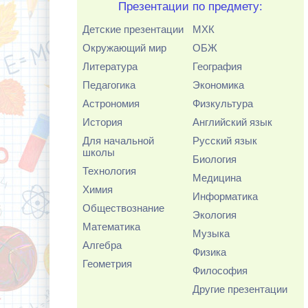
Презентации по предмету:
Детские презентации
МХК
Окружающий мир
ОБЖ
Литература
География
Педагогика
Экономика
Астрономия
Физкультура
История
Английский язык
Для начальной
Русский язык
школы
Биология
Технология
Медицина
Химия
Информатика
Обществознание
Экология
Математика
Музыка
Алгебра
Физика
Геометрия
Философия
Другие презентации