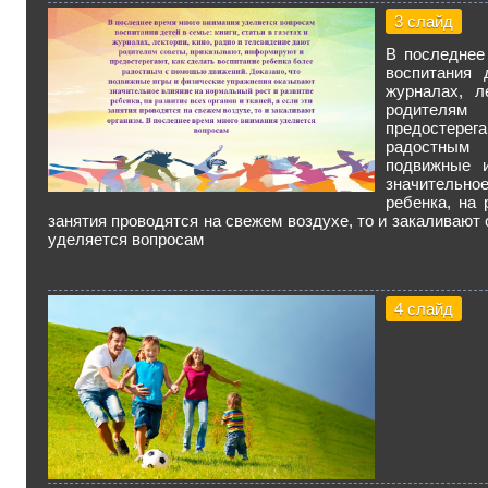
3 слайд
В последнее
воспитания 
журналах, л
родителям 
предостерег
радостным
подвижные и
значительно
ребенка, на 
занятия проводятся на свежем воздухе, то и закаливают
уделяется вопросам
4 слайд