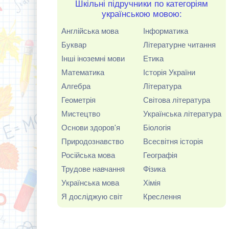
Шкільні підручники по категоріям
українською мовою:
Англійська мова
Інформатика
Буквар
Літературне читання
Інші іноземні мови
Етика
Математика
Історія України
Алгебра
Література
Геометрія
Світова література
Мистецтво
Українська література
Основи здоров'я
Біологія
Природознавство
Всесвітня історія
Російська мова
Географія
Трудове навчання
Фізика
Українська мова
Хімія
Я досліджую світ
Креслення