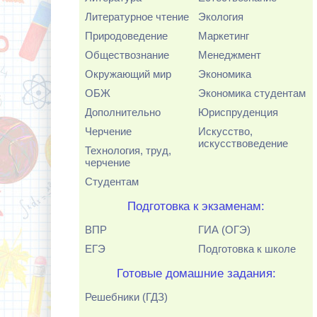
Литературное чтение
Экология
Природоведение
Маркетинг
Обществознание
Менеджмент
Окружающий мир
Экономика
ОБЖ
Экономика студентам
Дополнительно
Юриспруденция
Черчение
Искусство,
искусствоведение
Технология, труд,
черчение
Студентам
Подготовка к экзаменам:
ВПР
ГИА (ОГЭ)
ЕГЭ
Подготовка к школе
Готовые домашние задания:
Решебники (ГДЗ)