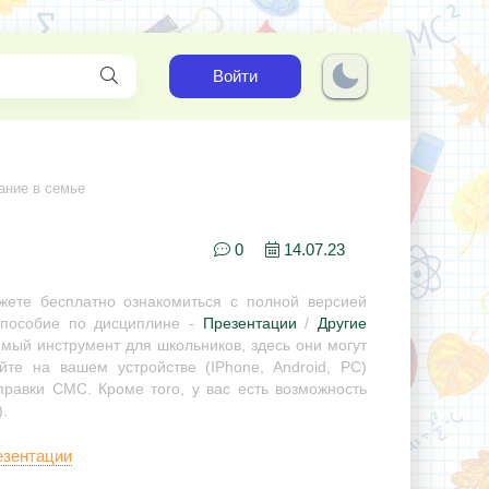
Войти
ание в семье
0
14.07.23
ете бесплатно ознакомиться с полной версией
 пособие по дисциплине -
Презентации
/
Другие
имый инструмент для школьников, здесь они могут
те на вашем устройстве (IPhone, Android, PC)
правки СМС. Кроме того, у вас есть возможность
.
езентации