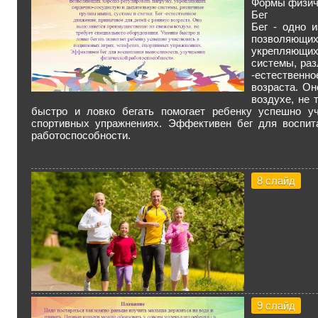
Формы физиче
Бег
Бег - одно 
позволяющ
укрепляющи
системы, раз
-естественно
возраста. О
воздухе, не 
быстро и ловко бегать помогает ребенку успешно уч
спортивных упражнениях. Эффективен бег для воспит
работоспособности.
8 слайд
9 слайд