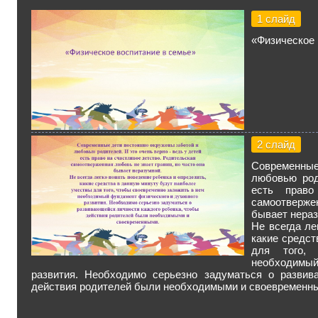
1 слайд
«Физическое 
2 слайд
Современны
любовью род
есть право
самоотверже
бывает нераз
Не всегда ле
какие средст
для того,
необходимы
развития. Необходимо серьезно задуматься о развив
действия родителей были необходимыми и своевременн