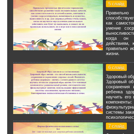
5 слайд
Правильно
способствую
как самосто
умение соср
выносливост
когда он 
действиям, 
правильно и
жизни.
6 слайд
Здоровый обр
Здоровый об
сохранения 
ребенка здо
научить его
компоненты
физкультурн
системы зака
психологичес
7 слайд