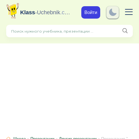
Klass
-Uchebnik
.com
Войти
Школа
»
Презентации
»
Другие презентации
» Презентация " Приемы работы с текстом"