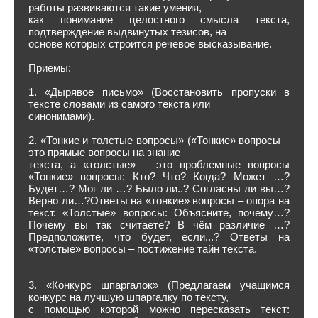
работы развиваются такие умения,
как понимание целостного смысла текста,
подтверждение выдвинутых тезисов, на
основе которых строится речевое высказывание.
Приемы:
1. «Дырявое письмо» (Восстановить пропуски в
тексте словами из самого текста или
синонимами).
2. «Тонкие и толстые вопросы» («Тонкие» вопросы –
это прямые вопросы на знание
текста, а «толстые» – это проблемные вопросы
«Тонкие» вопросы: Кто? Что? Когда? Может …?
Будет…? Мог ли …? Было ли..? Согласны ли вы…?
Верно ли…?Ответы на «тонкие» вопросы – опора на
текст. «Толстые» вопросы: Объясните, почему…?
Почему вы так считаете? В чём различие …?
Предположите, что будет, если...? Ответы на
«толстые» вопросы – постижение тайн текста.
3. «Конкурс шпаргалок» (Предлагаем учащимся
конкурс на лучшую шпаргалку по тексту,
с помощью которой можно пересказать текст: