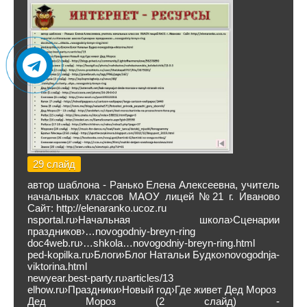
29 слайд
автор шаблона - Ранько Елена Алексеевна, учитель
начальных классов МАОУ лицей №21 г. Иваново
Сайт: http://elenaranko.ucoz.ru
nsportal.ru›Начальная школа›Сценарии
праздников›…novogodniy-breyn-ring
doc4web.ru›…shkola…novogodniy-breyn-ring.html
ped-kopilka.ru›Блоги›Блог Натальи Будко›novogodnja-
viktorina.html
newyear.best-party.ru›articles/13
elhow.ru›Праздники›Новый год›Где живет Дед Мороз
Дед Мороз (2 слайд) -