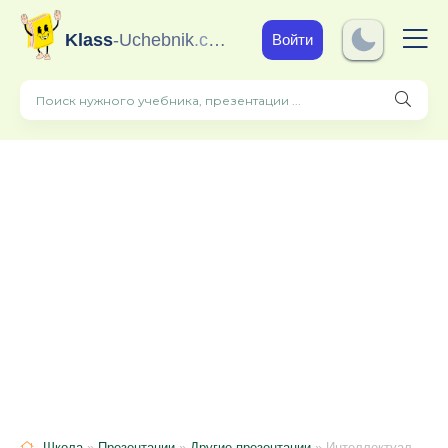
Klass
-Uchebnik
.com
Войти
Школа
»
Презентации
»
Другие презентации
» Интеллектуальная игра "Новый год"