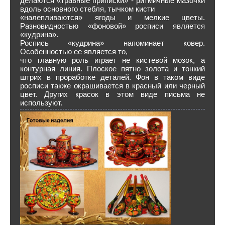
делаются «травные приписки» - ритмичные мазочки
вдоль основного стебля, тычком кисти
«налепливаются» ягоды и мелкие цветы.
Разновидностью «фоновой» росписи является
«кудрина».
Роспись «кудрина» напоминает ковер.
Особенностью ее является то,
что главную роль играет не кистевой мозок, а
контурная линия. Плоское пятно золота и тонкий
штрих в проработке деталей. Фон в таком виде
росписи также окрашивается в красный или черный
цвет. Других красок в этом виде письма не
используют.