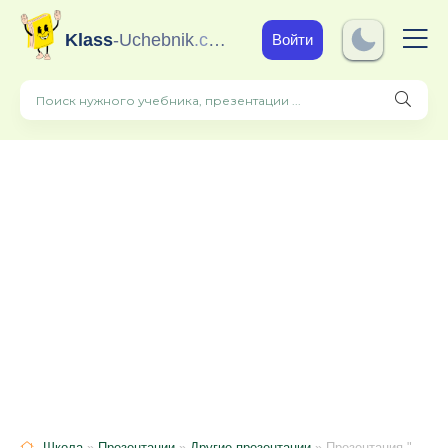
Klass
-Uchebnik
.com
Войти
Школа
»
Презентации
»
Другие презентации
» Презентация " Золотая Хохлома"