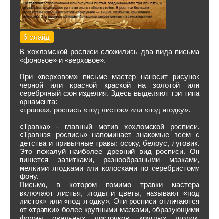
6 слайд
В хохломской росписи сложились два вида письма
«фоновое» и «верховое».
При «верховом» письме мастер наносит рисунок
черной или красной краской на золотой или
серебряный фон изделия. Здесь выделяют три типа
орнамента:
«травка», роспись «под листок» или «под ягодку».
«Травка» - главный мотив хохломской росписи.
«Травная роспись» напоминает знакомые всем с
детства и привычные травы: осоку, белоус, луговик.
Это пожалуй наиболее древний вид росписи. Он
пишется завитками, разнообразными мазками,
мелкими ягодками или колосками по серебристому
фону.
Письмо, в котором помимо травки мастера
включают листья, ягоды и цветы, называют «под
листок» или «под ягодку». Эти росписи отличаются
от «травки» более крупными мазками, образующими
формы овальных листочков, круглых ягодок,