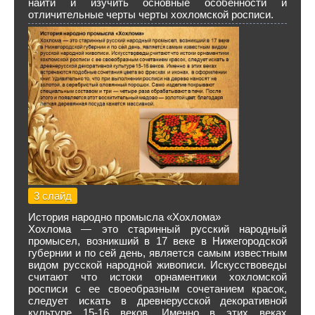
найти и изучить основные особенности и
отличительные черты черты хохломской росписи.
3 слайд
История народно промысла «Хохлома»
Хохлома — это старинный русский народный
промысел, возникший в 17 веке в Нижегородской
губернии и по сей день, является самым известным
видом русской народной живописи. Искусствоведы
считают что истоки орнаментики хохломской
росписи с ее своеобразным сочетанием красок,
следует искать в древнерусской декоративной
культуре 15-16 веков. Именно в этих веках