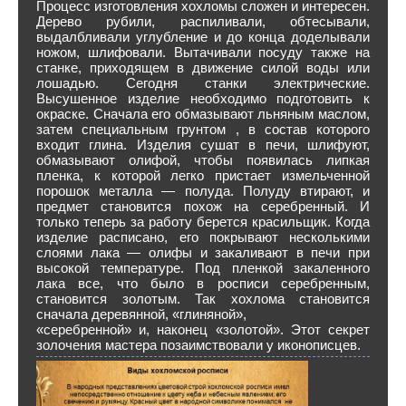
Процесс изготовления хохломы сложен и интересен.
Дерево рубили, распиливали, обтесывали,
выдалбливали углубление и до конца доделывали
ножом, шлифовали. Вытачивали посуду также на
станке, приходящем в движение силой воды или
лошадью. Сегодня станки электрические.
Высушенное изделие необходимо подготовить к
окраске. Сначала его обмазывают льняным маслом,
затем специальным грунтом , в состав которого
входит глина. Изделия сушат в печи, шлифуют,
обмазывают олифой, чтобы появилась липкая
пленка, к которой легко пристает измельченной
порошок металла — полуда. Полуду втирают, и
предмет становится похож на серебренный. И
только теперь за работу берется красильщик. Когда
изделие расписано, его покрывают несколькими
слоями лака — олифы и закаливают в печи при
высокой температуре. Под пленкой закаленного
лака все, что было в росписи серебренным,
становится золотым. Так хохлома становится
сначала деревянной, «глиняной»,
«серебренной» и, наконец «золотой». Этот секрет
золочения мастера позаимствовали у иконописцев.