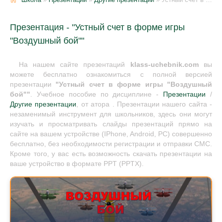
Презентация - "Устный счет в форме игры
"Воздушный бой""
На нашем сайте презентаций
klass-uchebnik.com
вы
можете бесплатно ознакомиться с полной версией
презентации
"Устный счет в форме игры "Воздушный
бой""
. Учебное пособие по дисциплине -
Презентации
/
Другие презентации
, от атора . Презентации нашего сайта -
незаменимый инструмент для школьников, здесь они могут
изучать и просматривать слайды презентаций прямо на
сайте на вашем устройстве (IPhone, Android, PC) совершенно
бесплатно, без необходимости регистрации и отправки СМС.
Кроме того, у вас есть возможность скачать презентации на
ваше устройство в формате PPT (PPTX).