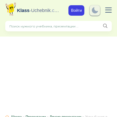
Klass
-Uchebnik
.com
Войти
Школа
»
Презентации
»
Другие презентации
» Устный счет в форме игры "Воздушный бой"