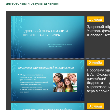
интересным и результативным.
1 слайд
Здоровый обр
Учитель физ
Шаповал Пет
2 слайд
Проблема здо
В.А. Сухомл
важнейший
бодрости 
мировоззрени
вера в свои 
3 слайд