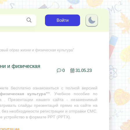
Войти
овый образ жизни и физическая культура"
зни и физическая
0
31.05.23
ете бесплатно ознакомиться с полной версией
изическая культура""
. Учебное пособие по
ра . Презентации нашего сайта - незаменимый
матривать слайды презентаций прямо на сайте на
, без необходимости регистрации и отправки СМС.
ше устройство в формате PPT (PPTX).
езентации