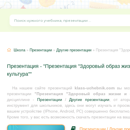
Школа
»
Презентации
»
Другие презентации
» Презентация "Здор
Презентация - "Презентация "Здоровый образ жи
культура""
На нашем сайте презентаций
klass-uchebnik.com
вы мож
презентации
"Презентация "Здоровый образ жизни и ф
дисциплине -
Презентации
/
Другие презентации
, от ато
инструмент для школьников, здесь они могут изучать и прос
вашем устройстве (IPhone, Android, PC) совершенно бесплатно
Кроме того, у вас есть возможность скачать презентации на ва
Презентации
/
Другие пр