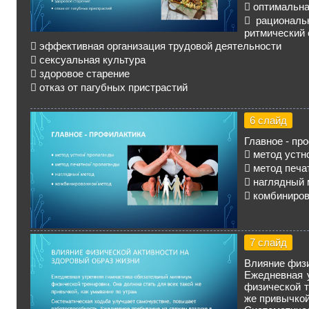
 оптимальна
 рациональ
ритмический
 эффективная организация трудовой деятельности
 сексуальная культура
 здоровое старение
 отказ от пагубных пристрастий
6 слайд
Главное - пр
 метод устн
 метод печа
 наглядный
 комбиниров
7 слайд
Влияние физи
Ежедневная 
физической т
же привычкой