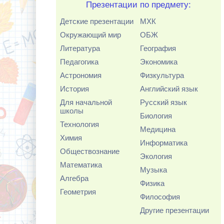
Презентации по предмету:
Детские презентации
МХК
Окружающий мир
ОБЖ
Литература
География
Педагогика
Экономика
Астрономия
Физкультура
История
Английский язык
Для начальной
Русский язык
школы
Биология
Технология
Медицина
Химия
Информатика
Обществознание
Экология
Математика
Музыка
Алгебра
Физика
Геометрия
Философия
Другие презентации