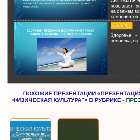
Систематич
повышает ра
на свежем во
компонентов 
8 слайд
Здоровье - 
человека, но
ПОХОЖИЕ ПРЕЗЕНТАЦИИ «ПРЕЗЕНТАЦИ
ФИЗИЧЕСКАЯ КУЛЬТУРА"» В РУБРИКЕ -
ПРЕ
Презентация по
физической