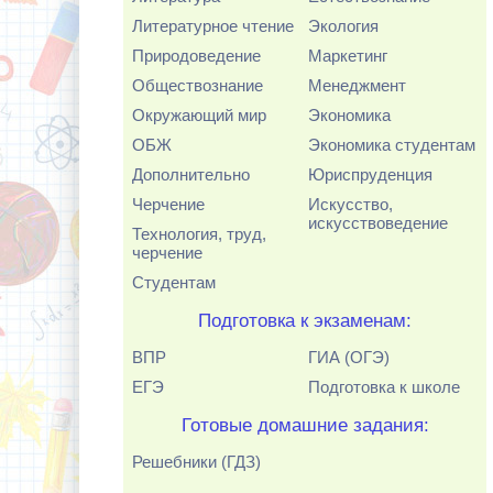
Литературное чтение
Экология
Природоведение
Маркетинг
Обществознание
Менеджмент
Окружающий мир
Экономика
ОБЖ
Экономика студентам
Дополнительно
Юриспруденция
Черчение
Искусство,
искусствоведение
Технология, труд,
черчение
Студентам
Подготовка к экзаменам:
ВПР
ГИА (ОГЭ)
ЕГЭ
Подготовка к школе
Готовые домашние задания:
Решебники (ГДЗ)