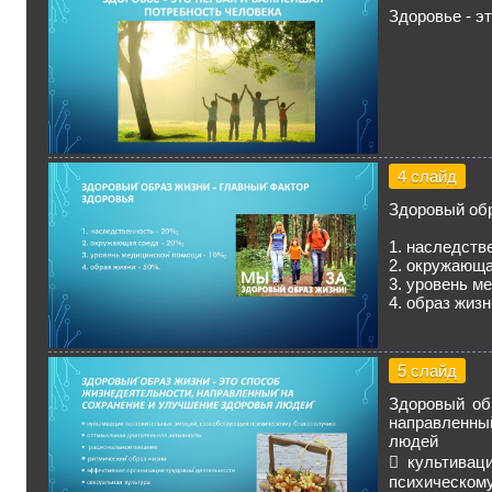
Здоровье - э
4 слайд
Здоровый об
1. наследств
2. окружающа
3. уровень м
4. образ жизн
5 слайд
Здоровый об
направленны
людей
 культивац
психическом