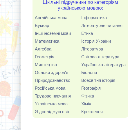
Шкільні підручники по категоріям
українською мовою:
Англійська мова
Інформатика
Буквар
Літературне читання
Інші іноземні мови
Етика
Математика
Історія України
Алгебра
Література
Геометрія
Світова література
Мистецтво
Українська література
Основи здоров'я
Біологія
Природознавство
Всесвітня історія
Російська мова
Географія
Трудове навчання
Фізика
Українська мова
Хімія
Я досліджую світ
Креслення