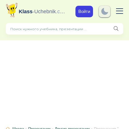
Klass
-Uchebnik
.com
Войти
Школа
»
Презентации
»
Другие презентации
» Презентация "Материки и страны"