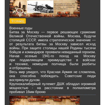
9 слайд
Военные годы
Битва за Москву — первое решающее сражение
Великой Отечественной войны. Москва, будучи
столицей СССР, имела стратегическое значение —
от результата битвы за Москву зависел исход
войны. При защите столицы нашей Родины тысячи
бойцов и командиров проявили невиданный героизм.
Начав осенью 1941‑го поход на Москву
при подавляющем преимуществе в войсках
и технике, немецкие полчища были разбиты
и отброшены.
Весь мир увидел, что Красная Армия не сломлена,
она способна побеждать. Советские люди
воспрянули духом.
Крупнокалиберный пулемет ДШК обладал огромной
мощностью - на расстоянии в полкилометра
пробивал 16мм броню