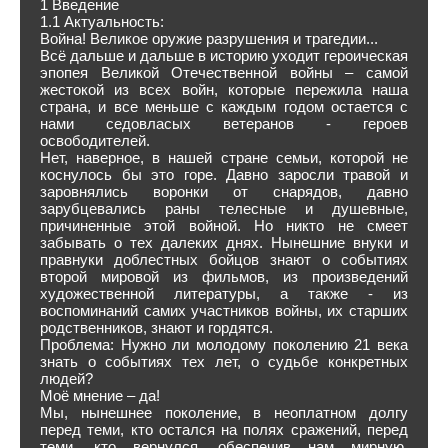
1 Введение
1.1 Актуальность:
Война! Великое оружие разрушения и трагедии...
Всё дальше и дальше в историю уходит героическая
эпопея Великой Отечественной войны – самой
жестокой из всех войн, которые пережила наша
страна, и все меньше с каждым годом остается с
нами седовласых ветеранов - героев
освободителей.
Нет, наверное, в нашей стране семьи, которой не
коснулось бы это горе. Давно заросли травой и
заровнялись воронки от снарядов, давно
зарубцевались раны телесные и душевные,
причиненные этой войной. Но никто не смеет
забывать о тех далеких днях. Нынешние внуки и
правнуки доблестных бойцов знают о событиях
второй мировой из фильмов, из произведений
художественной литературы, а также - из
воспоминаний самих участников войны, их старших
родственников, знают и гордятся.
Проблема: Нужно ли молодому поколению 21 века
знать о событиях тех лет, о судьбе конкретных
людей?
Моё мнение – да!
Мы, нынешнее поколение, в неоплатном долгу
перед теми, кто остался на полях сражений, перед
теми, кто вернулся, обеспечив нам мирную,