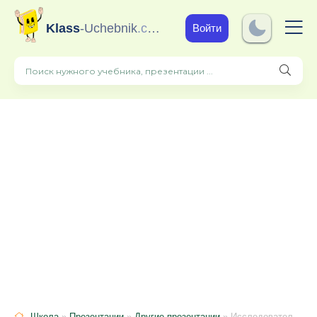
Klass
-Uchebnik
.com
Войти
Школа
»
Презентации
»
Другие презентации
» Исследовательская работа на тему: «Участник Великой Отечественной войны – Тряхов Владимир Андреевич»