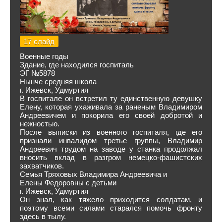
17 слайд
Военные годы
Здание, где находился госпиталь
ЭГ №5878
Нынче средняя школа
г. Ижевск, Удмуртия
В госпитале он встретил ту единственную девушку
Елену, которая ухаживала за раненым Владимиром
Андреевичем и покорила его своей добротой и
нежностью.
После выписки из военного госпиталя, где его
признали инвалидом третье группы, Владимир
Андреевич трудом на заводе у станка продолжал
вносить вклад в разгром немецко-фашистских
захватчиков.
Семья Тряховых Владимира Андреевича и
Елены Федоровны с детьми
г. Ижевск, Удмуртия
Он знал, как тяжело приходится солдатам, и
поэтому всеми силами старался помочь фронту
здесь в тылу.