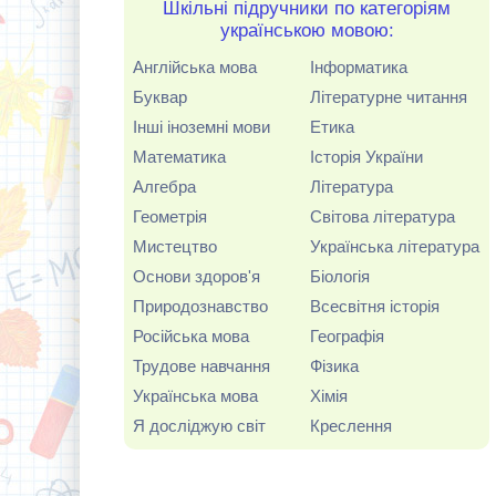
Шкільні підручники по категоріям
українською мовою:
Англійська мова
Інформатика
Буквар
Літературне читання
Інші іноземні мови
Етика
Математика
Історія України
Алгебра
Література
Геометрія
Світова література
Мистецтво
Українська література
Основи здоров'я
Біологія
Природознавство
Всесвітня історія
Російська мова
Географія
Трудове навчання
Фізика
Українська мова
Хімія
Я досліджую світ
Креслення