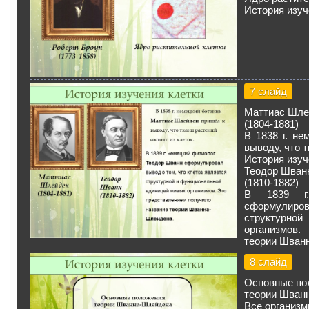
История изуч
7 слайд
Маттиас Шле
(1804-1881)
В 1838 г. н
выводу, что т
История изуч
Теодор Шван
(1810-1882)
В 1839 г.
сформулиро
структурн
организмов.
теории Шван
8 слайд
Основные по
теории Шван
Все организм