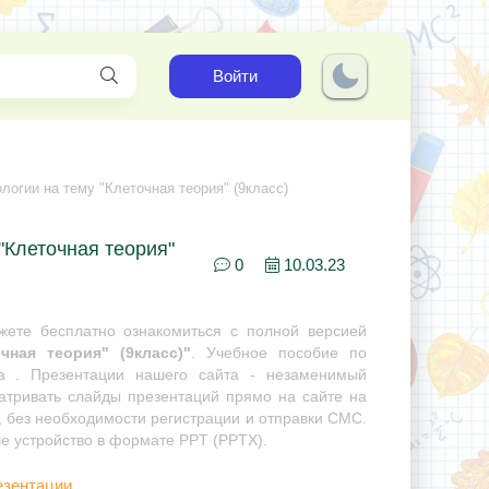
Войти
логии на тему "Клеточная теория" (9класс)
"Клеточная теория"
0
10.03.23
ете бесплатно ознакомиться с полной версией
чная теория" (9класс)"
. Учебное пособие по
ра . Презентации нашего сайта - незаменимый
матривать слайды презентаций прямо на сайте на
, без необходимости регистрации и отправки СМС.
ше устройство в формате PPT (PPTX).
езентации