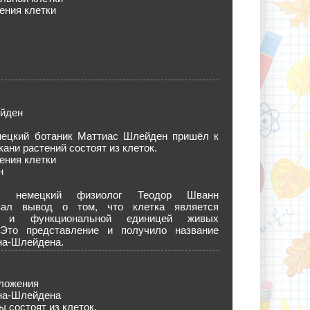
ения клетки
йден
емецкий ботаник Маттиас Шлейден пришёл к
кани растений состоят из клеток.
ения клетки
н
 немецкий физиолог Теодор Шванн
вал вывод о том, что клетка является
ой и функциональной единицей живых
 Это представление и получило название
на-Шлейдена.
ложения
на-Шлейдена
ы состоят из клеток.