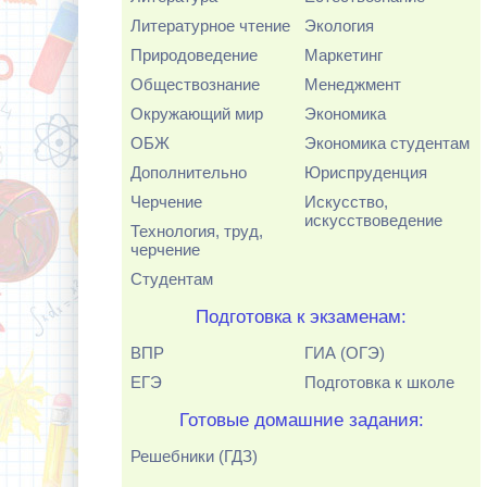
Литературное чтение
Экология
Природоведение
Маркетинг
Обществознание
Менеджмент
Окружающий мир
Экономика
ОБЖ
Экономика студентам
Дополнительно
Юриспруденция
Черчение
Искусство,
искусствоведение
Технология, труд,
черчение
Студентам
Подготовка к экзаменам:
ВПР
ГИА (ОГЭ)
ЕГЭ
Подготовка к школе
Готовые домашние задания:
Решебники (ГДЗ)