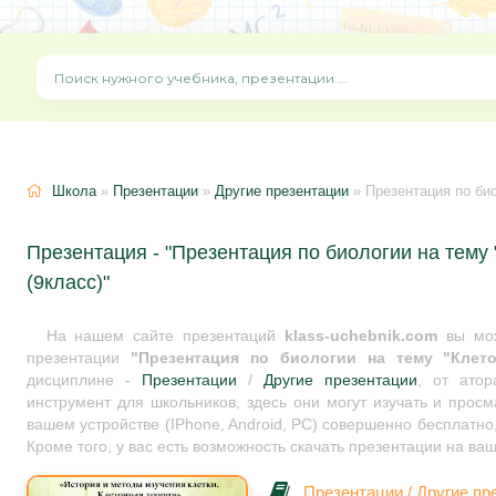
Школа
»
Презентации
»
Другие презентации
» Презентация по био
Презентация - "Презентация по биологии на тему 
(9класс)"
На нашем сайте презентаций
klass-uchebnik.com
вы мож
презентации
"Презентация по биологии на тему "Клето
дисциплине -
Презентации
/
Другие презентации
, от ато
инструмент для школьников, здесь они могут изучать и прос
вашем устройстве (IPhone, Android, PC) совершенно бесплатно
Кроме того, у вас есть возможность скачать презентации на ва
Презентации
/
Другие пр