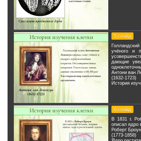
5 слайд
Голландский
учёного и 
усовершенс
дающие увел
одноклеточны
Антони ван Л
(1632-1723)
История изуч
6 слайд
В 1831 г. Р
описал ядро 
Роберт Броу
(1773-1858)
Ядро растите