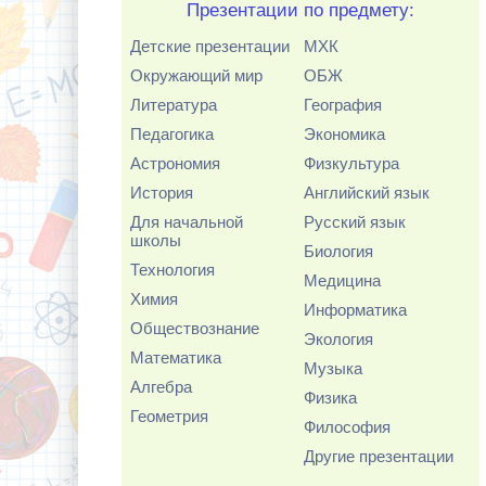
Презентации по предмету:
Детские презентации
МХК
Окружающий мир
ОБЖ
Литература
География
Педагогика
Экономика
Астрономия
Физкультура
История
Английский язык
Для начальной
Русский язык
школы
Биология
Технология
Медицина
Химия
Информатика
Обществознание
Экология
Математика
Музыка
Алгебра
Физика
Геометрия
Философия
Другие презентации