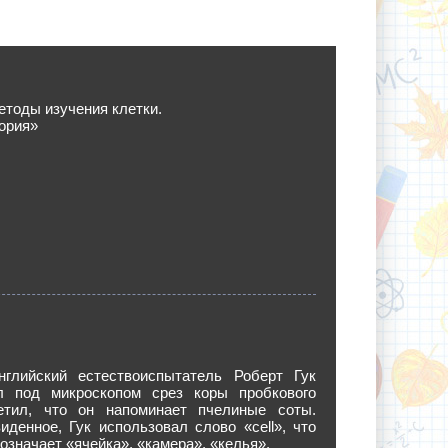
етоды изучения клетки.
ория»
нглийский естествоиспытатель Роберт Гук
л под микроскопом срез коры пробкового
тил, что он напоминает пчелиные соты.
денное, Гук использовал слово «cell», что
 означает «ячейка», «камера», «келья».