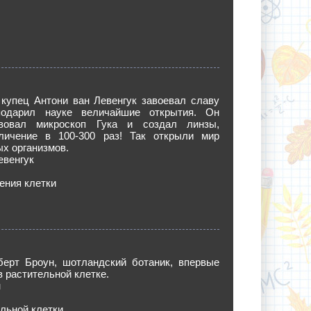
 купец Антони ван Левенгук завоевал славу
подарил науке величайшие открытия. Он
твовал микроскоп Гука и создал линзы,
ичение в 100-300 раз! Так открыли мир
х организмов.
евенгук
ения клетки
оберт Броун, шотландский ботаник, впервые
в растительной клетке.
н
льной клетки