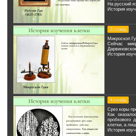
На русский я
История изуч
3 слайд
Микроскоп Гу
Сейчас мик
Дарвиновском
История изуч
4 слайд
Срез коры пр
Как оказало
пробкового 
клетки, а ли
История изуч