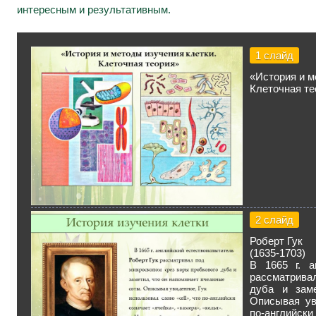
интересным и результативным.
1 слайд
«История и м
Клеточная те
2 слайд
Роберт Гук
(1635-1703)
В 1665 г. а
рассматрива
дуба и заме
Описывая уви
по-английски