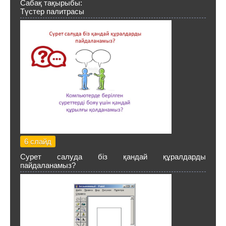
Сабақ тақырыбы:
Түстер палитрасы
6 слайд
Сурет салуда біз қандай құралдарды
пайдаланамыз?