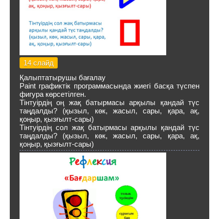
14 слайд
Қалыптатырушы бағалау
Paint графиктік программасында жиегі басқа түспен
фигура көрсетілген.
Тінтуірдің оң жақ батырмасы арқылы қандай түс
таңдалды? (қызыл, көк, жасыл, сары, қара, ақ,
қоңыр, қызғылт-сары)
Тінтуірдің сол жақ батырмасы арқылы қандай түс
таңдалды? (қызыл, көк, жасыл, сары, қара, ақ,
қоңыр, қызғылт-сары)