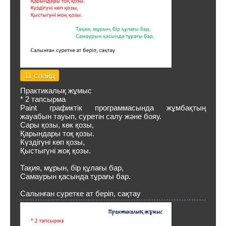
11 слайд
Практикалық жұмыс
* 2 тапсырма
Paint графиктік программасында жұмбақтың
жауабын тауып, суретін салу және бояу.
Сары қозы, көк қозы,
Қарындары тоқ қозы.
Күздігүні көп қозы,
Қыстыгүні жоқ қозы.
Тақия, мұрын, бір құлағы бар,
Самаурын қасында тұрағы бар.
Салынған суретке ат беріп, сақтау