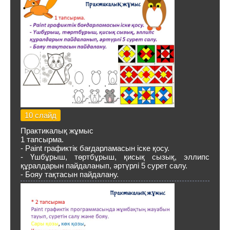
10 слайд
Практикалық жұмыс
1 тапсырма.
- Paint графиктік бағдарламасын іске қосу.
- Үшбұрыш, төртбұрыш, қисық сызық, эллипс
құралдарын пайдаланып, әртүрлі 5 сурет салу.
- Бояу тақтасын пайдалану.