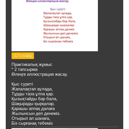
12 слайд
Практикалық жұмыс
* 2 тапсырма
Өлеңге иллюстрация жасау.
Қыс суреті
Жапалақтап аулада,
Тұрды таза ұлпа қар.
Қызықтайды бар бала,
Шақырады қырқалар.
Қарашы аппақ далаға
Жылынсын деп денеміз.
Отырып ап шанаға,
Біз сырғанақ тебеміз