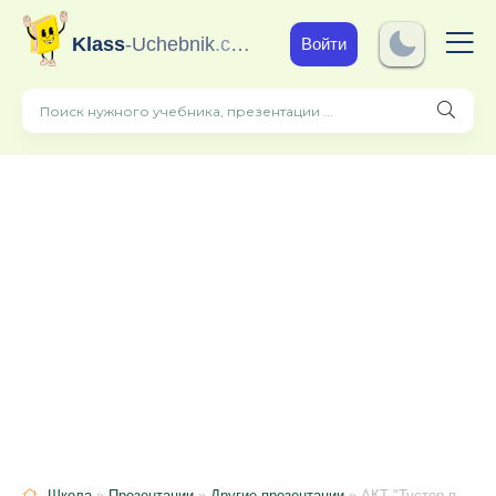
Klass
-Uchebnik
.com
Войти
Школа
»
Презентации
»
Другие презентации
» АКТ "Тустер политрасы" (3 сынып)