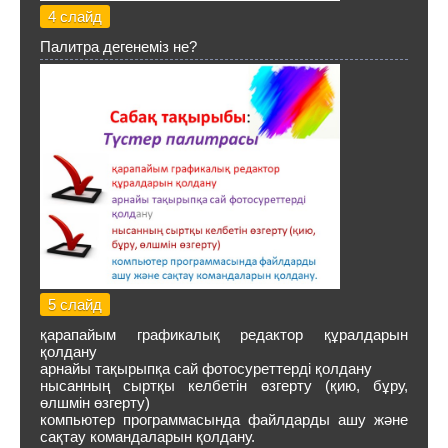
4 слайд
Палитра дегенеміз не?
5 слайд
қарапайым графикалық редактор құралдарын
қолдану
арнайы тақырыпқа сай фотосуреттерді қолдану
нысанның сыртқы келбетін өзгерту (қию, бұру,
өлшмін өзгерту)
компьютер программасында файлдарды ашу және
сақтау командаларын қолдану.