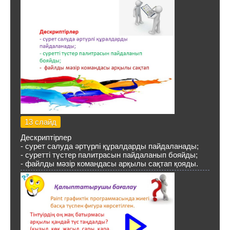
13 слайд
Дескриптірлер
- сурет салуда әртүрлі құралдарды пайдаланады;
- суретті түстер палитрасын пайдаланып бояйды;
- файлды мәзір командасы арқылы сақтап қояды.