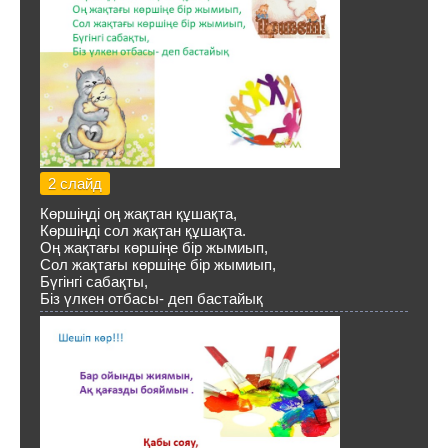
2 слайд
Көршіңді оң жақтан құшақта,
Көршіңді сол жақтан құшақта.
Оң жақтағы көршіңе бір жымиып,
Сол жақтағы көршіңе бір жымиып,
Бүгінгі сабақты,
Біз үлкен отбасы- деп бастайық