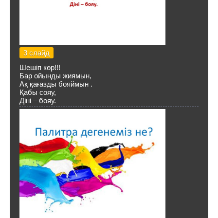
3 слайд
Шешіп көр!!!
Бар ойынды жиямын,
Ақ қағазды бояймын .
Қабы сояу,
Дiнi – бояу.