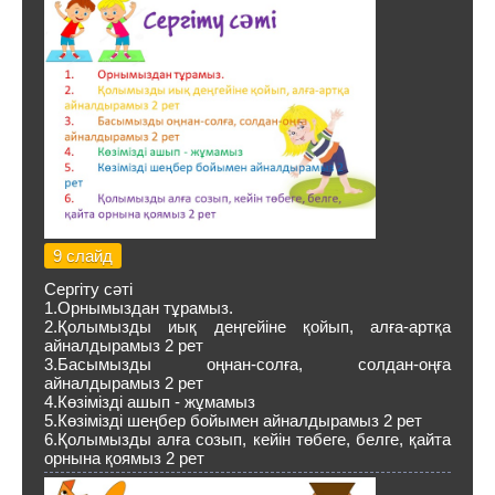
9 слайд
Сергіту сәті
1.Орнымыздан тұрамыз.
2.Қолымызды иық деңгейіне қойып, алға-артқа
айналдырамыз 2 рет
3.Басымызды оңнан-солға, солдан-оңға
айналдырамыз 2 рет
4.Көзімізді ашып - жұмамыз
5.Көзімізді шеңбер бойымен айналдырамыз 2 рет
6.Қолымызды алға созып, кейін төбеге, белге, қайта
орнына қоямыз 2 рет