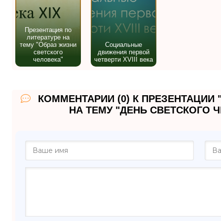
Презентация по
литературе на
тему "Образ жизни
Социальные
светского
движения первой
человека"
четверти XVIII века
КОММЕНТАРИИ (0) К ПРЕЗЕНТАЦИИ 
НА ТЕМУ "ДЕНЬ СВЕТСКОГО ЧЕ