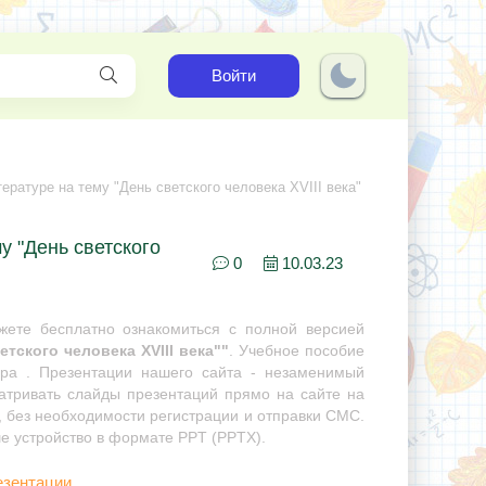
Войти
ературе на тему "День светского человека XVIII века"
у "День светского
0
10.03.23
ете бесплатно ознакомиться с полной версией
тского человека XVIII века""
. Учебное пособие
ора . Презентации нашего сайта - незаменимый
матривать слайды презентаций прямо на сайте на
, без необходимости регистрации и отправки СМС.
ше устройство в формате PPT (PPTX).
езентации