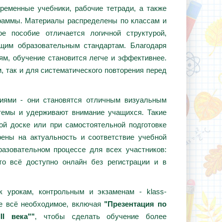
ременные учебники, рабочие тетради, а также
граммы. Материалы распределены по классам и
е пособие отличается логичной структурой,
ющим образовательным стандартам. Благодаря
ям, обучение становится легче и эффективнее.
, так и для систематического повторения перед
циями - они становятся отличным визуальным
темы и удерживают внимание учащихся. Такие
ой доске или при самостоятельной подготовке
ены на актуальность и соответствие учебной
азовательном процессе для всех участников:
то всё доступно онлайн без регистрации и в
 урокам, контрольным и экзаменам - klass-
те всё необходимое, включая
"Презентация по
I века""
, чтобы сделать обучение более