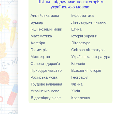
Шкільні підручники по категоріям
українською мовою:
Англійська мова
Інформатика
Буквар
Літературне читання
Інші іноземні мови
Етика
Математика
Історія України
Алгебра
Література
Геометрія
Світова література
Мистецтво
Українська література
Основи здоров'я
Біологія
Природознавство
Всесвітня історія
Російська мова
Географія
Трудове навчання
Фізика
Українська мова
Хімія
Я досліджую світ
Креслення