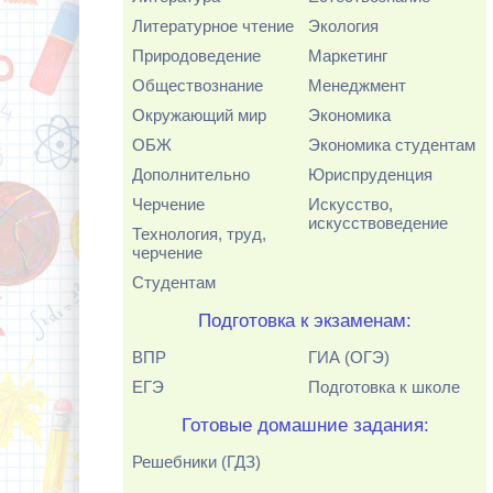
Литературное чтение
Экология
Природоведение
Маркетинг
Обществознание
Менеджмент
Окружающий мир
Экономика
ОБЖ
Экономика студентам
Дополнительно
Юриспруденция
Черчение
Искусство,
искусствоведение
Технология, труд,
черчение
Студентам
Подготовка к экзаменам:
ВПР
ГИА (ОГЭ)
ЕГЭ
Подготовка к школе
Готовые домашние задания:
Решебники (ГДЗ)