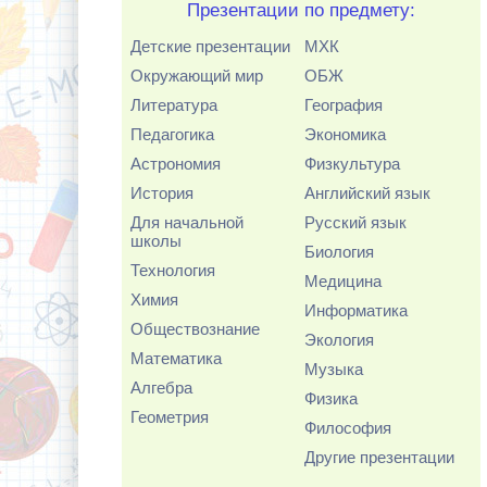
Презентации по предмету:
Детские презентации
МХК
Окружающий мир
ОБЖ
Литература
География
Педагогика
Экономика
Астрономия
Физкультура
История
Английский язык
Для начальной
Русский язык
школы
Биология
Технология
Медицина
Химия
Информатика
Обществознание
Экология
Математика
Музыка
Алгебра
Физика
Геометрия
Философия
Другие презентации