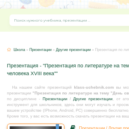
Школа
»
Презентации
»
Другие презентации
» Презентация по лит
Презентация - "Презентация по литературе на тем
человека XVIII века""
На нашем сайте презентаций
klass-uchebnik.com
вы мож
презентации
"Презентация по литературе на тему "День све
по дисциплине -
Презентации
/
Другие презентации
, от ат
инструмент для школьников, здесь они могут изучать и прос
вашем устройстве (IPhone, Android, PC) совершенно бесплатно
Кроме того, у вас есть возможность скачать презентации на ва
Презентации
/
Другие пр