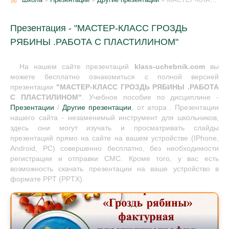
Презентация - "МАСТЕР-КЛАСС ГРОЗДЬ
РЯБИНЫ .РАБОТА С ПЛАСТИЛИНОМ"
На нашем сайте презентаций
klass-uchebnik.com
вы
можете бесплатно ознакомиться с полной версией
презентации
"МАСТЕР-КЛАСС ГРОЗДЬ РЯБИНЫ .РАБОТА
С ПЛАСТИЛИНОМ"
. Учебное пособие по дисциплине -
Презентации
/
Другие презентации
, от атора . Презентации
нашего сайта - незаменимый инструмент для школьников,
здесь они могут изучать и просматривать слайды
презентаций прямо на сайте на вашем устройстве (IPhone,
Android, PC) совершенно бесплатно, без необходимости
регистрации и отправки СМС. Кроме того, у вас есть
возможность скачать презентации на ваше устройство в
формате PPT (PPTX).