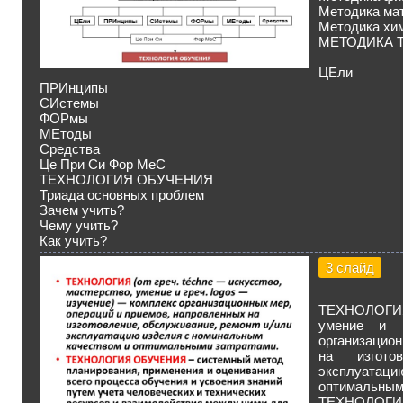
Методика ма
Методика хи
МЕТОДИКА 
ЦЕли
ПРИнципы
СИстемы
ФОРмы
МЕтоды
Средства
Це При Си Фор МеС
ТЕХНОЛОГИЯ ОБУЧЕНИЯ
Триада основных проблем
Зачем учить?
Чему учить?
Как учить?
3 слайд
ТЕХНОЛОГИЯ 
умение и 
организацион
на изгото
эксплуатац
оптимальным
ТЕХНОЛОГ