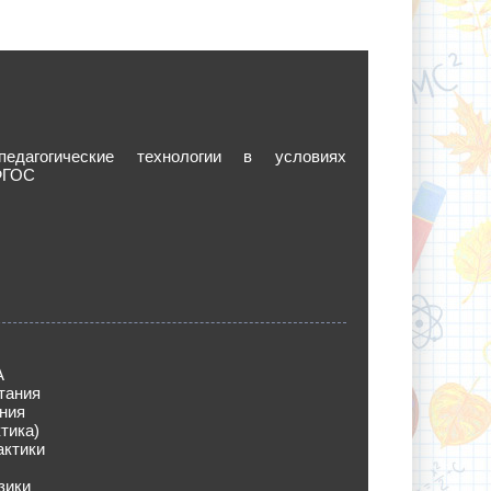
едагогические технологии в условиях
ФГОС
А
тания
ния
тика)
актики
зики