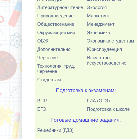
Литературное чтение
Экология
Природоведение
Маркетинг
Обществознание
Менеджмент
Окружающий мир
Экономика
ОБЖ
Экономика студентам
Дополнительно
Юриспруденция
Черчение
Искусство,
искусствоведение
Технология, труд,
черчение
Студентам
Подготовка к экзаменам:
ВПР
ГИА (ОГЭ)
ЕГЭ
Подготовка к школе
Готовые домашние задания:
Решебники (ГДЗ)