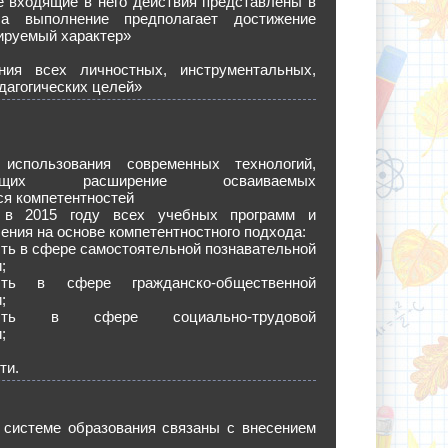
се входящие в него действия представлены в
 а выполнение предполагает достижение
зируемый характер»
ния всех личностных, инструментальных,
дагогических целей»
использования современных технологий,
вающих расширение осваиваемых
я компетентностей
 в 2015 году всех учебных программ и
ения на основе компетентностного подхода:
ть в сфере самостоятельной познавательной
;
ость в сфере гражданско-общественной
;
ность в сфере социально-трудовой
;
ти.
 системе образования связаны с внесением