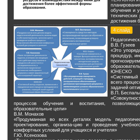
планировани
обучения и у
технических
достижения 
4 слайд
Педагогическ
В.В. Гузеев
«Это упоряд
процедур, и
прогнозируе
образователь
ЮНЕСКО
«Системный 
всего процес
задачей опт
В.П. Беспаль
«Совокупно
процессов обучения и воспитания, позволяющи
образовательные цели»
В.М. Монахов
«Продуманная во всех деталях модель педагогиче
проектирование, организа-цию и проведение учебно
комфортных условий для учащихся и учителя»
Г.Ю. Ксенозова