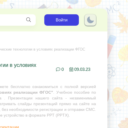
Войти
ческие технологии в условиях реализации ФГОС
гии в условиях
0
09.03.23
ете бесплатно ознакомиться с полной версией
ловиях реализации ФГОС"
. Учебное пособие по
ра . Презентации нашего сайта - незаменимый
матривать слайды презентаций прямо на сайте на
, без необходимости регистрации и отправки СМС.
ше устройство в формате PPT (PPTX).
езентации