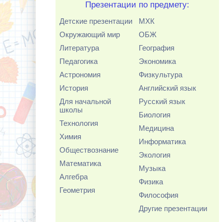
Презентации по предмету:
Детские презентации
МХК
Окружающий мир
ОБЖ
Литература
География
Педагогика
Экономика
Астрономия
Физкультура
История
Английский язык
Для начальной
Русский язык
школы
Биология
Технология
Медицина
Химия
Информатика
Обществознание
Экология
Математика
Музыка
Алгебра
Физика
Геометрия
Философия
Другие презентации