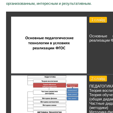
организованным, интересным и результативным.
1 слайд
Основные п
реализации 
2 слайд
ПЕДАГОГИК
Теория воспи
Теория обуче
(общая дидак
Частные дид
(методики)
Методика фи