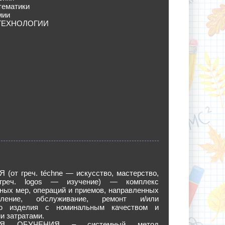
тематики
мии
ТЕХНОЛОГИИ
(от греч. téchne — искусство, мастерство,
греч. logos — изучение) — комплекс
ных мер, операций и приемов, направленных
вление, обслуживание, ремонт и/или
ию изделия с номинальным качеством и
и затратами.
ИЯ ОБУЧЕНИЯ – системный метод