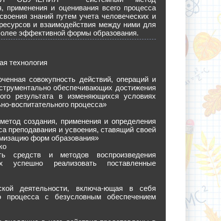
я, применения и оценивания всего процесса
своения знаний путем учета человеческих и
 ресурсов и взаимодействия между ними для
более эффективной формы образования.
ая технология
оченная совокупность действий, операций и
нструментально обеспечивающих достижения
мого результата в изменяющихся условиях
но-воспитательного процесса»
метод создания, применения и определения
са преподавания и усвоения, ставящий своей
имизацию форм образования»
ко
сть средств и методов воспроизведения
х успешно реализовать поставленные
ской деятельности, включа-ющая в себя
го процесса с безусловным обеспечением