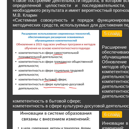
«Такое построение деятельности педагога, в котором в
определенной целостности и последовательности,
необходимого результата и имеет вероятностный прогно
М.В. Кларин
«Системная совокупность и порядок функционирова
методических средств, используемых для достижения пе
5 слайд
Расширение 
обеспечи
обучающимис
Обновление
методов обуч
компетентнос
деятельности
компетентн
деятельности
компетент
деятельности
компетентность в бытовой сфере;
компетентность в сфере культурно-досуговой деятельнос
6 слайд
Инновации в
изменений: