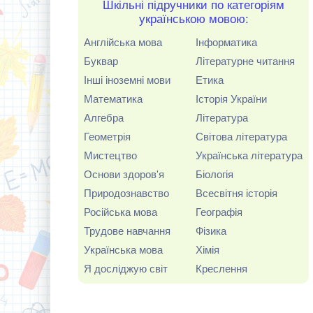
Шкільні підручники по категоріям
українською мовою:
Англійська мова
Інформатика
Буквар
Літературне читання
Інші іноземні мови
Етика
Математика
Історія України
Алгебра
Література
Геометрія
Світова література
Мистецтво
Українська література
Основи здоров'я
Біологія
Природознавство
Всесвітня історія
Російська мова
Географія
Трудове навчання
Фізика
Українська мова
Хімія
Я досліджую світ
Креслення