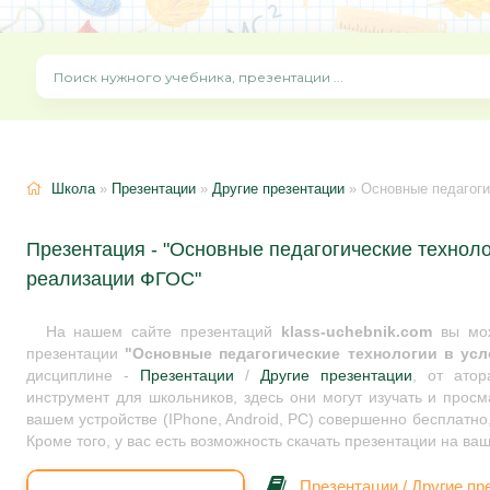
Школа
»
Презентации
»
Другие презентации
» Основные педагоги
Презентация - "Основные педагогические техноло
реализации ФГОС"
На нашем сайте презентаций
klass-uchebnik.com
вы мож
презентации
"Основные педагогические технологии в ус
дисциплине -
Презентации
/
Другие презентации
, от ато
инструмент для школьников, здесь они могут изучать и прос
вашем устройстве (IPhone, Android, PC) совершенно бесплатно
Кроме того, у вас есть возможность скачать презентации на ва
Презентации
/
Другие пр