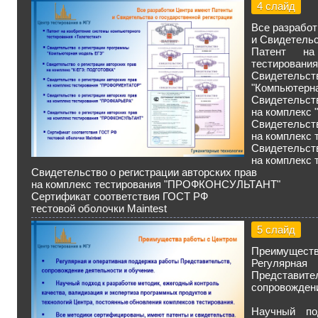
4 слайд
Все разработ
и Свидетельс
Патент на
тестирования
Свидетельств
"Компьютерн
Свидетельств
на комплекс
Свидетельств
на комплекс
Свидетельств
на комплекс
Свидетельство о регистрации авторских прав
на комплекс тестирования "ПРОФКОНСУЛЬТАНТ"
Сертификат соответствия ГОСТ РФ
тестовой оболочки Maintest
5 слайд
Преимуществ
Регулярна
Представите
сопровождени
Научный по