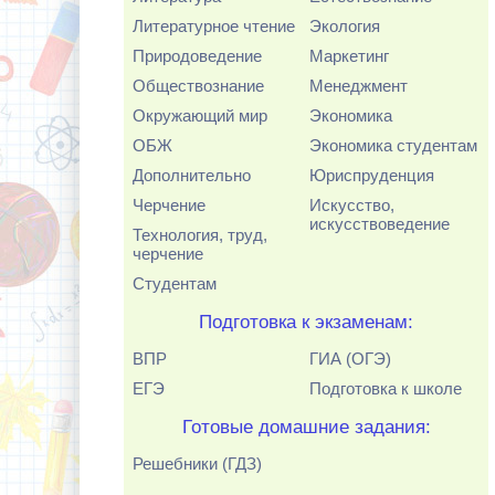
Литературное чтение
Экология
Природоведение
Маркетинг
Обществознание
Менеджмент
Окружающий мир
Экономика
ОБЖ
Экономика студентам
Дополнительно
Юриспруденция
Черчение
Искусство,
искусствоведение
Технология, труд,
черчение
Студентам
Подготовка к экзаменам:
ВПР
ГИА (ОГЭ)
ЕГЭ
Подготовка к школе
Готовые домашние задания:
Решебники (ГДЗ)