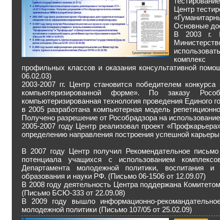
тестирование
Центр тестир
«Гуманитарны
Основные до
В 2003 г. Р
Министерс
использоват
комплекс 
профильных классов и оказания консультативной помощ
06.02.03)
2003-2007 гг. Центр становится победителем конкурса
компьютеризированной форме». По заказу Рособ
компьютеризированная технология проведения Единого го
в 2005 разработана компьютерная модель репетиционно
Получено разрешение от Рособрадзора на использование
2005-2007 году Центр реализовал проект «Профкарьера
определению направления построения успешной карьеры
В 2007 году Центр получил Рекомендательное письмо
потенциала учащихся с использованием комплексов
Департамента молодежной политики, воспитания и
образования и науки РФ. (Письмо 06-1506 от 12.09.07)
В 2008 году деятельность Центра поддержана Комитето
(Письмо БСЮ-333 от 22.09.08)
В 2009 году вышло информационно-рекомандательное
молодежной политики (Письмо 107/05 от 25.02.09)