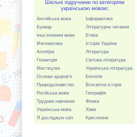
Шкільні підручники по категоріям
українською мовою:
Англійська мова
Інформатика
Буквар
Літературне читання
Інші іноземні мови
Етика
Математика
Історія України
Алгебра
Література
Геометрія
Світова література
Мистецтво
Українська література
Основи здоров'я
Біологія
Природознавство
Всесвітня історія
Російська мова
Географія
Трудове навчання
Фізика
Українська мова
Хімія
Я досліджую світ
Креслення