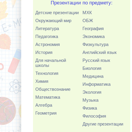
Презентации по предмету:
Детские презентации
МХК
Окружающий мир
ОБЖ
Литература
География
Педагогика
Экономика
Астрономия
Физкультура
История
Английский язык
Для начальной
Русский язык
школы
Биология
Технология
Медицина
Химия
Информатика
Обществознание
Экология
Математика
Музыка
Алгебра
Физика
Геометрия
Философия
Другие презентации