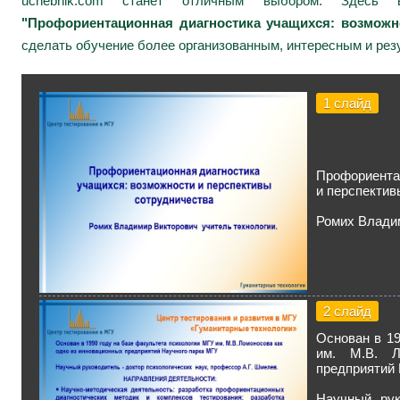
uchebnik.com станет отличным выбором. Здесь 
"Профориентационная диагностика учащихся: возможн
сделать обучение более организованным, интересным и рез
1 слайд
Профориента
и перспектив
Ромих Владим
2 слайд
Основан в 19
им. М.В. Л
предприятий 
Научный рук