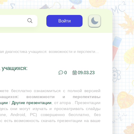
Войти
гностика учащихся: возможности и перспективы сотрудничества
 учащихся:
0
09.03.23
ете бесплатно ознакомиться с полной версией
учащихся: возможности и перспективы
ации
/
Другие презентации
, от атора . Презентации
десь они могут изучать и просматривать слайды
ne, Android, PC) совершенно бесплатно, без
с есть возможность скачать презентации на ваше