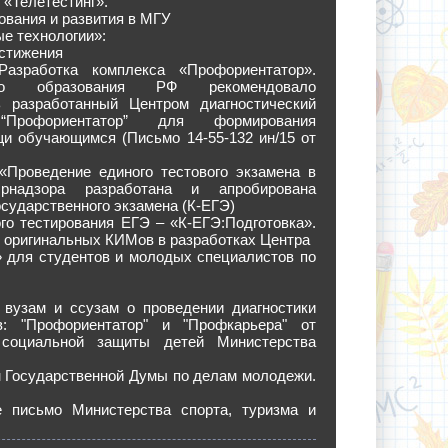
 «Телетестинг».
ования и развития в МГУ
е технологии»:
стижения
азработка комплекса «Профориентатор».
тво образования РФ рекомендовало
ь разработанный Центром диагностический
“Профориентатор” для формирования
и обучающимся (Письмо 14-55-132 ин/15 от
 «Проведение единого тестового экзамена в
рнадзора разработана и апробирована
сударственного экзамена (К-ЕГЭ)
го тестирования ЕГЭ – «К-ЕГЭ:Подготовка».
 оригинальных КИМов в разработках Центра
» для студентов и молодых специалистов по
 вузам и ссузам о проведении диагностики
: "Профориентатор" и "Профкарьера" от
 социальной защиты детей Министерства
м Государственной Думы по делам молодежи.
 письмо Министерства спорта, туризма и