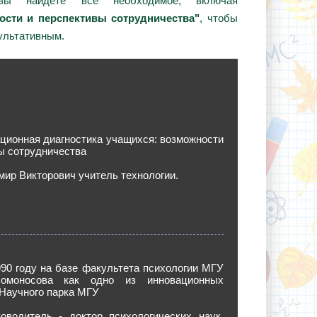
вы найдёте всё необходимое, включая
ости и перспективы сотрудничества"
, чтобы
ультативным.
ционная диагностика учащихся: возможности
ы сотрудничества
ир Викторович учитель технологии.
90 году на базе факультета психологии МГУ
омоносова как одно из инновационных
Научного парка МГУ
оводитель - доктор психологических наук,