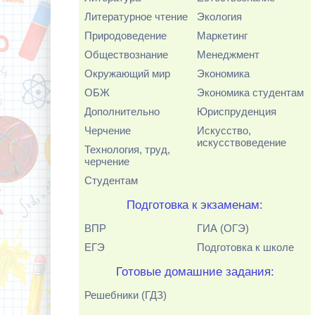
Литературное чтение
Экология
Природоведение
Маркетинг
Обществознание
Менеджмент
Окружающий мир
Экономика
ОБЖ
Экономика студентам
Дополнительно
Юриспруденция
Черчение
Искусство,
искусствоведение
Технология, труд,
черчение
Студентам
Подготовка к экзаменам:
ВПР
ГИА (ОГЭ)
ЕГЭ
Подготовка к школе
Готовые домашние задания:
Решебники (ГДЗ)