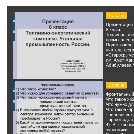
1 слайд
Презентация
8 класс
Топливно-
промышленно
Подготовила:
учитель гео
«Старокрым
им. Амет-Хан
Абибулаева 
2 слайд
Фронтальный
Что такое хо
Что нужно дл
Что такое -п
- человеческ
- производст
4) В эконом
экономики.