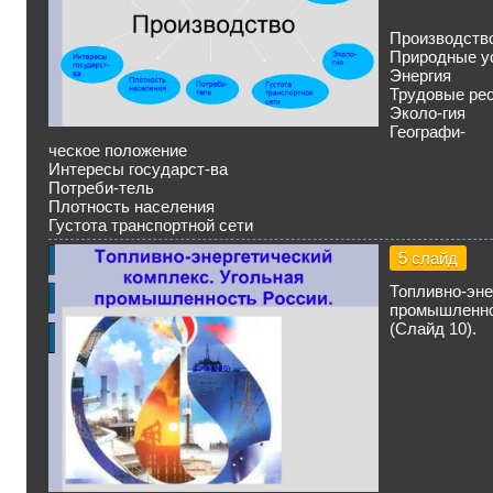
Производств
Природные у
Энергия
Трудовые ре
Эколо-гия
Географи-
ческое положение
Интересы государст-ва
Потреби-тель
Плотность населения
Густота транспортной сети
5 слайд
Топливно-
промышленно
(Слайд 10).