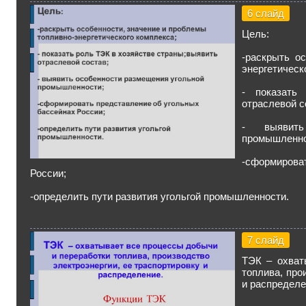
6 слайд
Цель:
-раскрыть о
энергетическ
- показать
отраслевой с
- выявить
промышленно
-сформирова
России;
-определить пути развития угольгой промышленности.
7 слайд
ТЭК – охват
топлива, про
и распределе