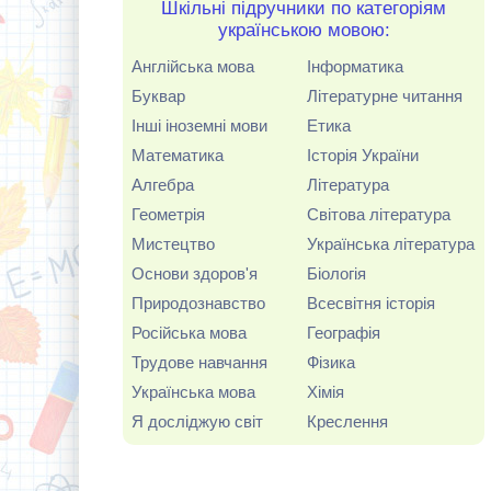
Шкільні підручники по категоріям
українською мовою:
Англійська мова
Інформатика
Буквар
Літературне читання
Інші іноземні мови
Етика
Математика
Історія України
Алгебра
Література
Геометрія
Світова література
Мистецтво
Українська література
Основи здоров'я
Біологія
Природознавство
Всесвітня історія
Російська мова
Географія
Трудове навчання
Фізика
Українська мова
Хімія
Я досліджую світ
Креслення