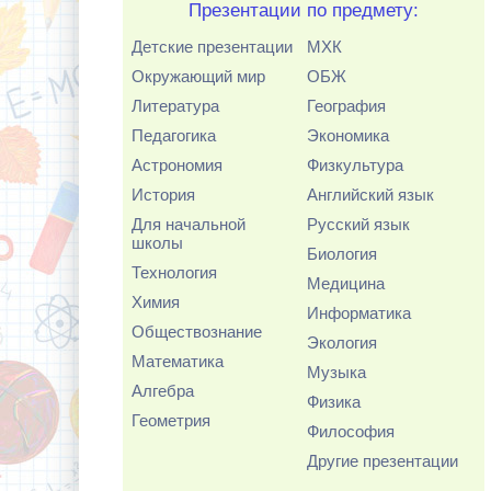
Презентации по предмету:
Детские презентации
МХК
Окружающий мир
ОБЖ
Литература
География
Педагогика
Экономика
Астрономия
Физкультура
История
Английский язык
Для начальной
Русский язык
школы
Биология
Технология
Медицина
Химия
Информатика
Обществознание
Экология
Математика
Музыка
Алгебра
Физика
Геометрия
Философия
Другие презентации