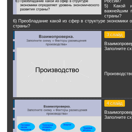
России?
5) Какой и
важнейшим п
страны?
6) Преобладание какой из сфер в структуре экономики 
страны?
3 слайд
Взаимопрове
Заполните сх
Производств
4 слайд
Взаимопрове
Заполните сх