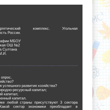
энергетический комплекс. Угольная
сть России.
графии МБОУ
ская ОШ №2
а Султана
М.И.
 опрос.
зяйство?
я успешного развития хозяйства?
риродно-ресурсный капитал;
ий капитал;
венный капитал.
ике любой страны присутствуют 3 сектора
 Какой сектор экономики преобладает в