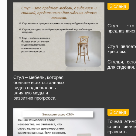
2 слайд
Стул – это 
предназначен
Стул являет
креслом.
Стулья, сег
для сидения.
Стул – мебель, которая
больше всех остальных
видов подвергалась
влиянию моды и
развитию прогресса.
3 слайд
Точная этимо
слово являе
сравнить 