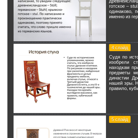
древнеисланд
готское – st
одинаково, 
именно из ге
4 слайд
Судя по ист
изобрели с
находкам пр
предметы ме
династии Др
нашей эры. Н
правило, куб
5 слайд