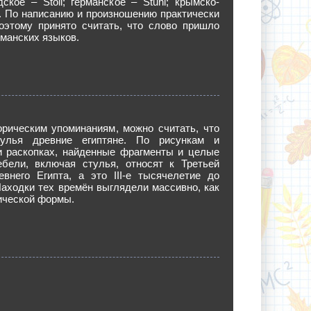
ское – Stóll; германское – Stuhl; крымско-
ul. По написанию и произношению практически
поэтому принято считать, что слово пришло
рманских языков.
орическим упоминаниям, можно считать, что
тулья древние египтяне. По рисункам и
и раскопках, найденные фрагменты и целые
бели, включая стулья, относят к Третьей
евнего Египта, а это III-е тысячелетие до
аходки тех времён выглядели массивно, как
ической формы.