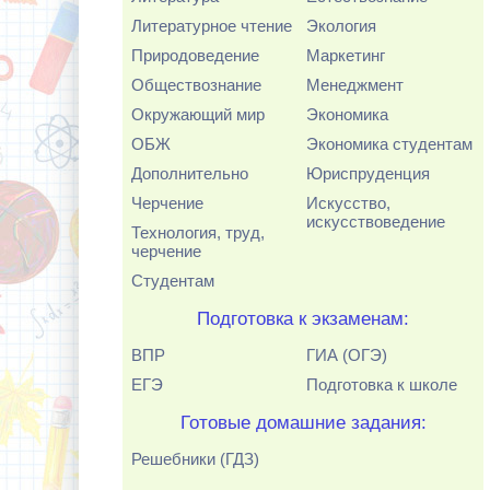
Литературное чтение
Экология
Природоведение
Маркетинг
Обществознание
Менеджмент
Окружающий мир
Экономика
ОБЖ
Экономика студентам
Дополнительно
Юриспруденция
Черчение
Искусство,
искусствоведение
Технология, труд,
черчение
Студентам
Подготовка к экзаменам:
ВПР
ГИА (ОГЭ)
ЕГЭ
Подготовка к школе
Готовые домашние задания:
Решебники (ГДЗ)