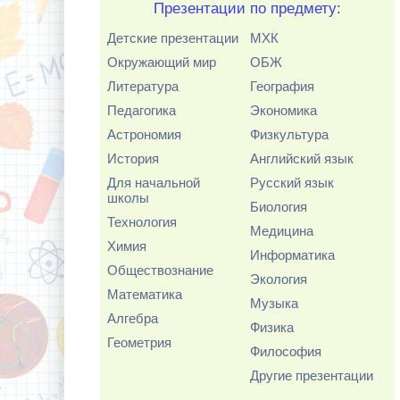
Презентации по предмету:
Детские презентации
МХК
Окружающий мир
ОБЖ
Литература
География
Педагогика
Экономика
Астрономия
Физкультура
История
Английский язык
Для начальной
Русский язык
школы
Биология
Технология
Медицина
Химия
Информатика
Обществознание
Экология
Математика
Музыка
Алгебра
Физика
Геометрия
Философия
Другие презентации