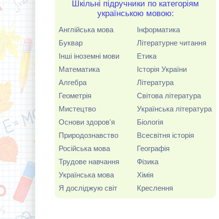
Шкільні підручники по категоріям
українською мовою:
Англійська мова
Інформатика
Буквар
Літературне читання
Інші іноземні мови
Етика
Математика
Історія України
Алгебра
Література
Геометрія
Світова література
Мистецтво
Українська література
Основи здоров'я
Біологія
Природознавство
Всесвітня історія
Російська мова
Географія
Трудове навчання
Фізика
Українська мова
Хімія
Я досліджую світ
Креслення