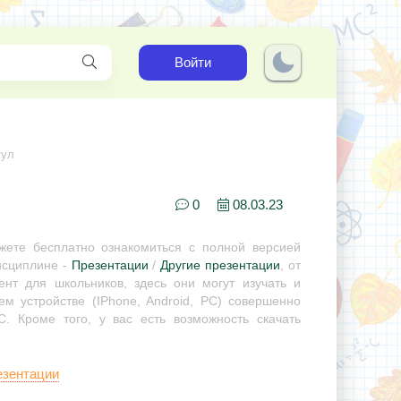
Войти
тул
0
08.03.23
ете бесплатно ознакомиться с полной версией
исциплине -
Презентации
/
Другие презентации
, от
нт для школьников, здесь они могут изучать и
м устройстве (IPhone, Android, PC) совершенно
. Кроме того, у вас есть возможность скачать
езентации