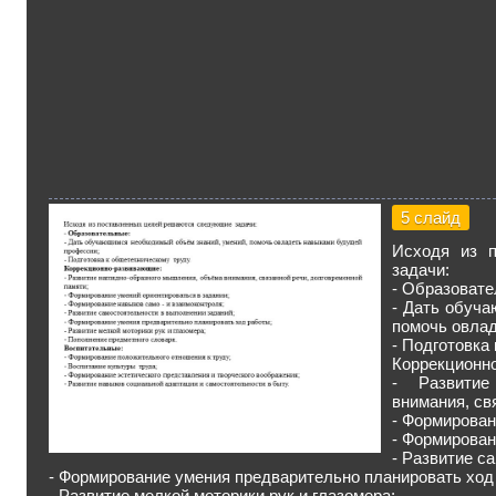
5 слайд
Исходя из 
задачи:
- Образовате
- Дать обуч
помочь овла
- Подготовка
Коррекционн
- Развитие
внимания, св
- Формирован
- Формирован
- Развитие с
- Формирование умения предварительно планировать ход
- Развитие мелкой моторики рук и глазомера;