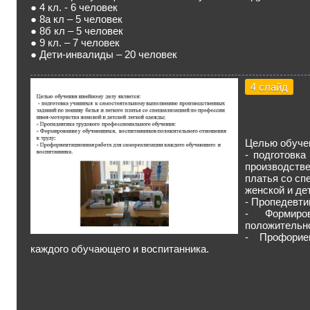
● 4 кл. - 6 человек
● 8а кл – 5 человек
● 8б кл – 5 человек
● 9 кл. – 7 человек
● Дети-инвалиды – 20 человек
4 слайд
Целью обуче
- подготовк
производств
платья со сп
женской и де
- Пропедевти
- Формиро
положительно
- Профорие
каждого обучающего и воспитанника.