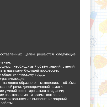
поставленных целей решаются следующие
льные:
ающимся необходимый объём знаний, умений,
деть навыками будущей профессии;
 к общетехническому труду.
о-развивающие:
 наглядно-образного мышления, объёма
язанной речи, долговременной памяти;
ие умений ориентироваться в задании;
ие навыков само - и взаимоконтроля;
амостоятельности в выполнении заданий;
 работы;