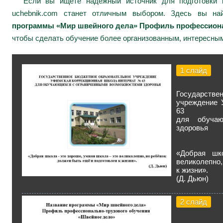
Если вы ищете надежный источник для подготовки к
uchebnik.com станет отличным выбором. Здесь вы н
программы «Мир швейного дела» Профиль профессиона
чтобы сделать обучение более организованным, интересным
1 слайд
Государст
учреждение 
63
для обучаю
здоровья
«Добрая шк
великолепно,
к жизни».
(Д. Дьюн)
2 слайд