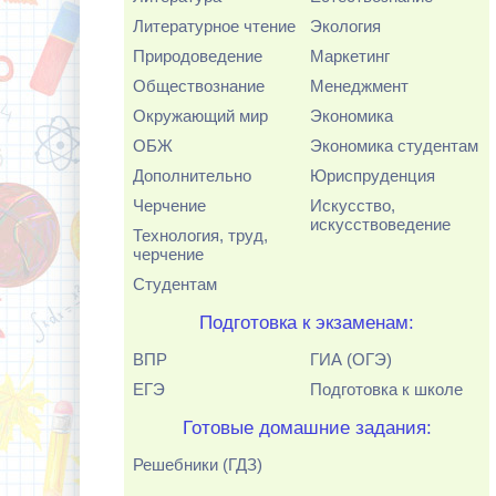
Литературное чтение
Экология
Природоведение
Маркетинг
Обществознание
Менеджмент
Окружающий мир
Экономика
ОБЖ
Экономика студентам
Дополнительно
Юриспруденция
Черчение
Искусство,
искусствоведение
Технология, труд,
черчение
Студентам
Подготовка к экзаменам:
ВПР
ГИА (ОГЭ)
ЕГЭ
Подготовка к школе
Готовые домашние задания:
Решебники (ГДЗ)