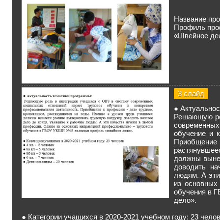
Название пр
Профиль про
«Швейное де
3 слайд
● Актуальнос
Решающую ро
современных
обучение и 
Приобщение 
растянувшеес
должны выне
доводить на
людям. А эт
из основных
обучения в 
дело».
● Категории учащихся в 2020-2021 учебном году: 23 чело