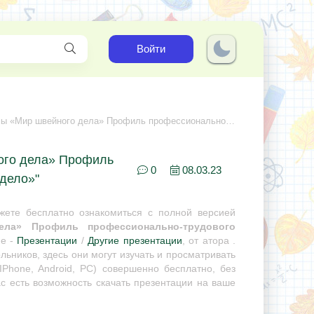
Войти
ейного дела» Профиль профессионально-трудового обучения «Швейное дело»
ого дела» Профиль
0
08.03.23
дело»"
ете бесплатно ознакомиться с полной версией
ела» Профиль профессионально-трудового
не -
Презентации
/
Другие презентации
, от атора .
ьников, здесь они могут изучать и просматривать
Phone, Android, PC) совершенно бесплатно, без
с есть возможность скачать презентации на ваше