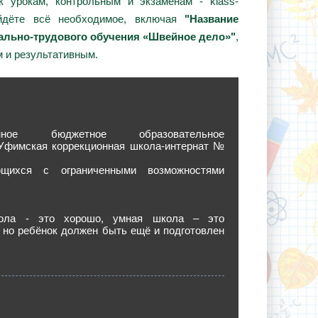
 урокам, контрольным и экзаменам - klass-
айдёте всё необходимое, включая
"Название
льно-трудового обучения «Швейное дело»"
,
 и результативным.
венное бюджетное образовательное
Уфимская коррекционная школа-интернат №
щихся с ограниченными возможностями
ола - это хорошо, умная школа – это
 но ребёнок должен быть ещё и подготовлен