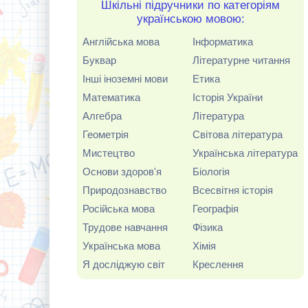
Шкільні підручники по категоріям
українською мовою:
Англійська мова
Інформатика
Буквар
Літературне читання
Інші іноземні мови
Етика
Математика
Історія України
Алгебра
Література
Геометрія
Світова література
Мистецтво
Українська література
Основи здоров'я
Біологія
Природознавство
Всесвітня історія
Російська мова
Географія
Трудове навчання
Фізика
Українська мова
Хімія
Я досліджую світ
Креслення