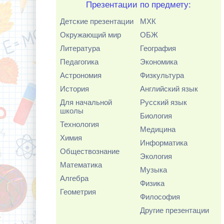
Презентации по предмету:
Детские презентации
МХК
Окружающий мир
ОБЖ
Литература
География
Педагогика
Экономика
Астрономия
Физкультура
История
Английский язык
Для начальной
Русский язык
школы
Биология
Технология
Медицина
Химия
Информатика
Обществознание
Экология
Математика
Музыка
Алгебра
Физика
Геометрия
Философия
Другие презентации