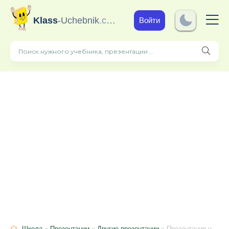
Klass
-Uchebnik
.com
Войти
Школа
»
Презентации
»
Другие презентации
» Презентация на тему "Достопримечательности родного города"