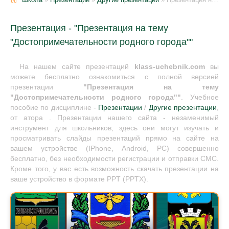
Презентация - "Презентация на тему
"Достопримечательности родного города""
На нашем сайте презентаций
klass-uchebnik.com
вы
можете бесплатно ознакомиться с полной версией
презентации
"Презентация на тему
"Достопримечательности родного города""
. Учебное
пособие по дисциплине -
Презентации
/
Другие презентации
,
от атора . Презентации нашего сайта - незаменимый
инструмент для школьников, здесь они могут изучать и
просматривать слайды презентаций прямо на сайте на
вашем устройстве (IPhone, Android, PC) совершенно
бесплатно, без необходимости регистрации и отправки СМС.
Кроме того, у вас есть возможность скачать презентации на
ваше устройство в формате PPT (PPTX).