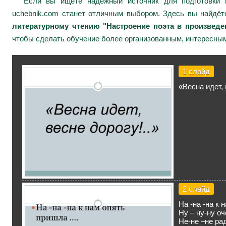
Если вы ищете надежный источник для подготовки к
uchebnik.com станет отличным выбором. Здесь вы найдё
литературному чтению "Настроение поэта в произвед
чтобы сделать обучение более организованным, интересным
1 слайд
«Весна идет, 
2 слайд
На -на -на к
Ну – ну-ну о
Не-не –не ра