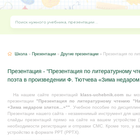
Школа
»
Презентации
»
Другие презентации
» Презентация по литературному 
Презентация - "Презентация по литературному ч
поэта в произведении Ф. Тютчева «Зима недаром
На нашем сайте презентаций
klass-uchebnik.com
вы мож
презентации
"Презентация по литературному чтению "Н
«Зима недаром злится…»""
. Учебное пособие по дисципли
Презентации нашего сайта - незаменимый инструмент для школ
слайды презентаций прямо на сайте на вашем устройстве (I
необходимости регистрации и отправки СМС. Кроме того, у ва
устройство в формате PPT (PPTX).