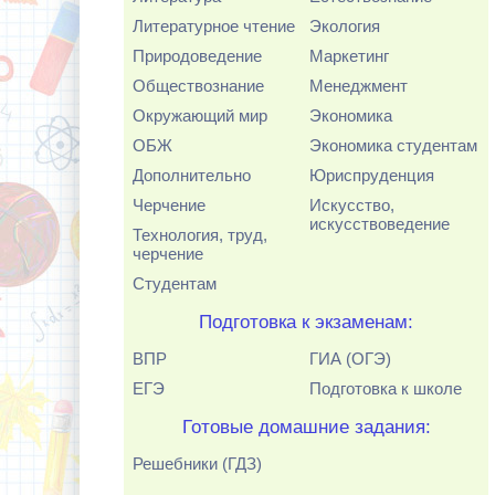
Литературное чтение
Экология
Природоведение
Маркетинг
Обществознание
Менеджмент
Окружающий мир
Экономика
ОБЖ
Экономика студентам
Дополнительно
Юриспруденция
Черчение
Искусство,
искусствоведение
Технология, труд,
черчение
Студентам
Подготовка к экзаменам:
ВПР
ГИА (ОГЭ)
ЕГЭ
Подготовка к школе
Готовые домашние задания:
Решебники (ГДЗ)