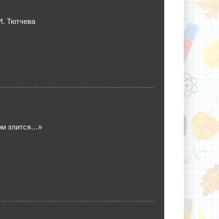
И. Тютчева
ом злится…»