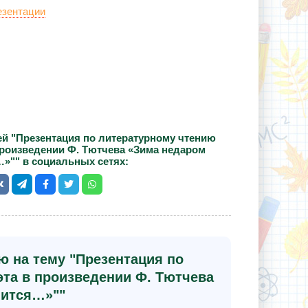
езентации
й "Презентация по литературному чтению
произведении Ф. Тютчева «Зима недаром
»"" в социальных сетях:
ю на тему "Презентация по
эта в произведении Ф. Тютчева
лится…»""