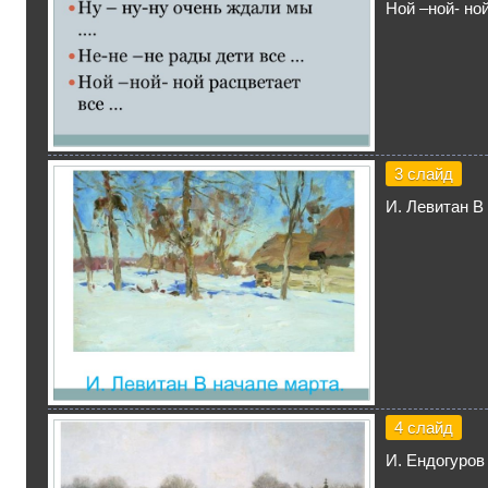
Ной –ной- но
3 слайд
И. Левитан В
4 слайд
И. Ендогуров