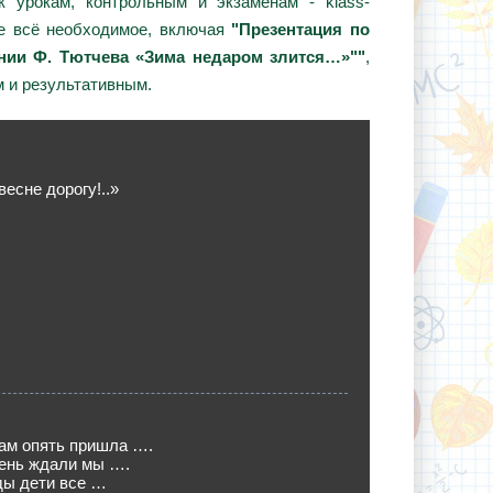
 урокам, контрольным и экзаменам - klass-
те всё необходимое, включая
"Презентация по
ении Ф. Тютчева «Зима недаром злится…»""
,
 и результативным.
весне дорогу!..»
 нам опять пришла ….
чень ждали мы ….
ды дети все …