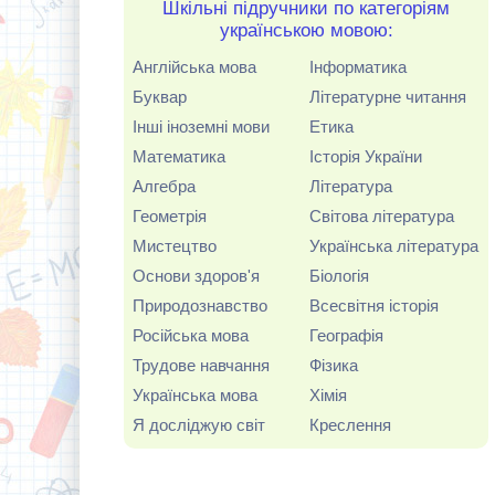
Шкільні підручники по категоріям
українською мовою:
Англійська мова
Інформатика
Буквар
Літературне читання
Інші іноземні мови
Етика
Математика
Історія України
Алгебра
Література
Геометрія
Світова література
Мистецтво
Українська література
Основи здоров'я
Біологія
Природознавство
Всесвітня історія
Російська мова
Географія
Трудове навчання
Фізика
Українська мова
Хімія
Я досліджую світ
Креслення