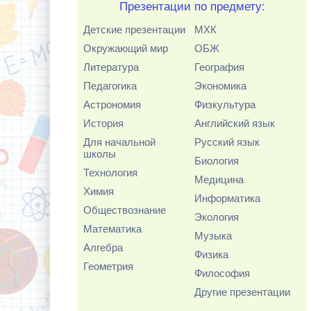
Презентации по предмету:
Детские презентации
МХК
Окружающий мир
ОБЖ
Литература
География
Педагогика
Экономика
Астрономия
Физкультура
История
Английский язык
Для начальной
Русский язык
школы
Биология
Технология
Медицина
Химия
Информатика
Обществознание
Экология
Математика
Музыка
Алгебра
Физика
Геометрия
Философия
Другие презентации