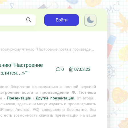
Войти
чтению "Настроение поэта в произведении Ф. Тютчева «Зима недаром злится…»"
тению "Настроение
0
07.03.23
 злится…»""
ете бесплатно ознакомиться с полной версией
астроение поэта в произведении Ф. Тютчева
не -
Презентации
/
Другие презентации
, от атора .
ьников, здесь они могут изучать и просматривать
Phone, Android, PC) совершенно бесплатно, без
с есть возможность скачать презентации на ваше