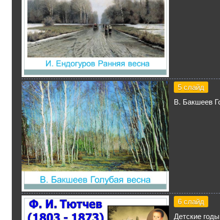
5 слайд
В. Бакшеев Г
6 слайд
Детские годы