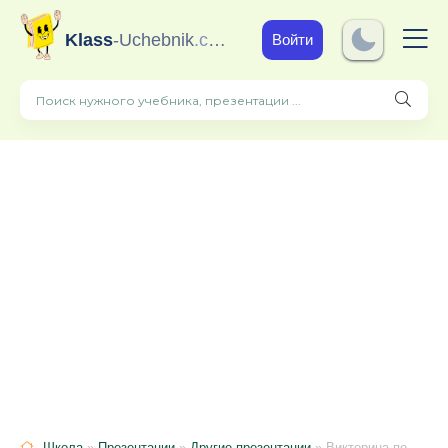
Klass
-Uchebnik
.com
Войти
Школа
»
Презентации
»
Другие презентации
» Викторина по теме ЗОЖ