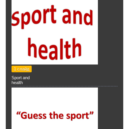
1 слайд
Sport and
health