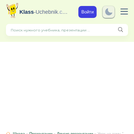
Klass
-Uchebnik
.com
Войти
Школа
»
Презентации
»
Другие презентации
» Урок на тему "Еда. Шопинг" в 6 классе. Кузовлев