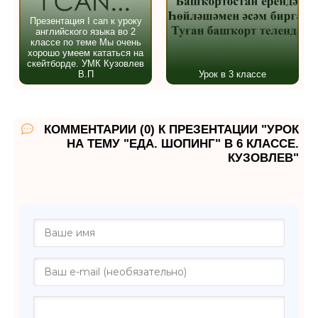
Презентация I can к уроку
английского языка во 2
классе по теме Мы очень
хорошо умеем кататься на
скейтборде. УМК Кузовлев
В.П
Урок в 3 классе
КОММЕНТАРИИ (0) К ПРЕЗЕНТАЦИИ "УРОК
НА ТЕМУ "ЕДА. ШОПИНГ" В 6 КЛАССЕ.
КУЗОВЛЕВ"