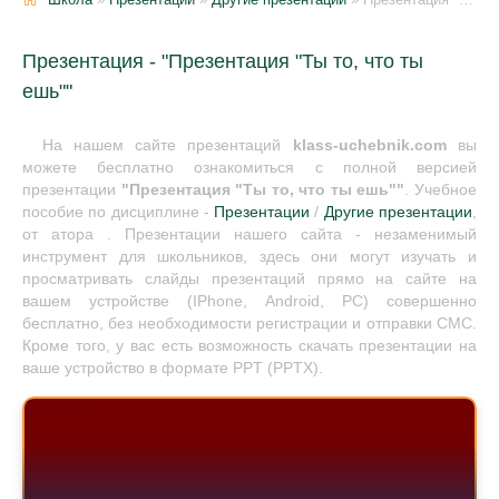
Презентация - "Презентация "Ты то, что ты
ешь""
На нашем сайте презентаций
klass-uchebnik.com
вы
можете бесплатно ознакомиться с полной версией
презентации
"Презентация "Ты то, что ты ешь""
. Учебное
пособие по дисциплине -
Презентации
/
Другие презентации
,
от атора . Презентации нашего сайта - незаменимый
инструмент для школьников, здесь они могут изучать и
просматривать слайды презентаций прямо на сайте на
вашем устройстве (IPhone, Android, PC) совершенно
бесплатно, без необходимости регистрации и отправки СМС.
Кроме того, у вас есть возможность скачать презентации на
ваше устройство в формате PPT (PPTX).