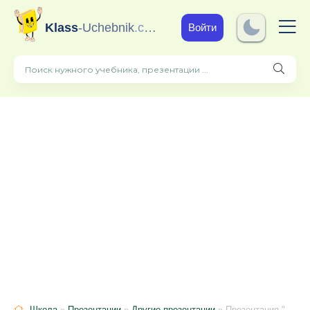
Klass
-Uchebnik
.com
Войти
Школа
»
Презентации
»
Другие презентации
» Презентация "Ты то, что ты ешь"