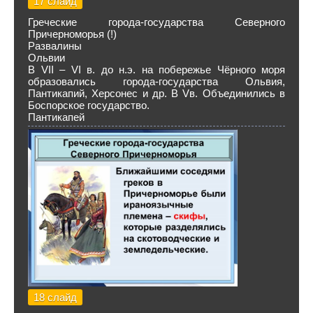
17 слайд
Греческие города-государства Северного
Причерноморья (!)
Развалины
Ольвии
В VII – VI в. до н.э. на побережье Чёрного моря
образовались города-государства Ольвия,
Пантикапий, Херсонес и др. В Vв. Объединились в
Боспорское государство.
Пантикапей
18 слайд