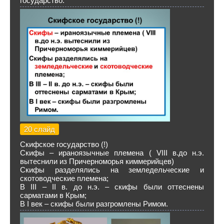
государство.
20 слайд
Скифское государство (!)
Скифы – ираноязычные племена ( VIII в.до н.э.
вытеснили из Причерноморья киммерийцев)
Скифы разделялись на земледельческие и
скотоводческие племена;
В III – II в. до н.э. – скифы были оттеснены
сарматами в Крым;
В I век – скифы были разгромлены Римом.