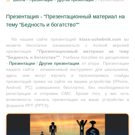
Презентация - "Презентационный материал на
тему "Бедность и богатство""
На нашем сайте презентаций
klass-uchebnik.com
вы
можете бесплатно ознакомиться с полной версией
презентации
"Презентационный материал на тему
"Бедность и богатство""
. Учебное пособие по дисциплине
-
Презентации
/
Другие презентации
, от атора . Презентации
нашего сайта - незаменимый инструмент для школьников,
здесь они могут изучать и просматривать слайды
презентаций прямо на сайте на вашем устройстве (IPhone,
Android, PC) совершенно бесплатно, без необходимости
регистрации и отправки СМС. Кроме того, у вас есть
возможность скачать презентации на ваше устройство в
формате PPT (PPTX).