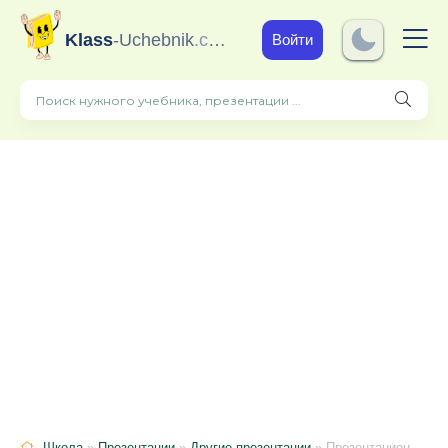
Klass
-Uchebnik
.com
Войти
Школа
»
Презентации
»
Другие презентации
» Презентационный материал на тему "Бедность и богатство"