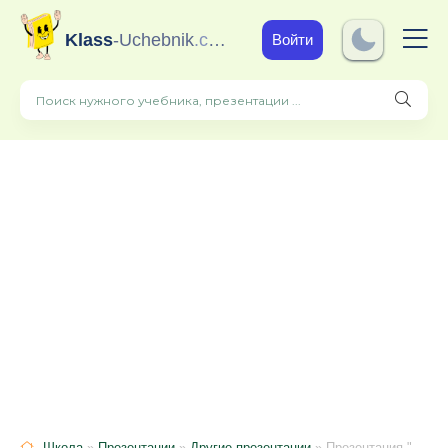
Klass
-Uchebnik
.com
Войти
Школа
»
Презентации
»
Другие презентации
» Презентация "Знакомство с 3д"