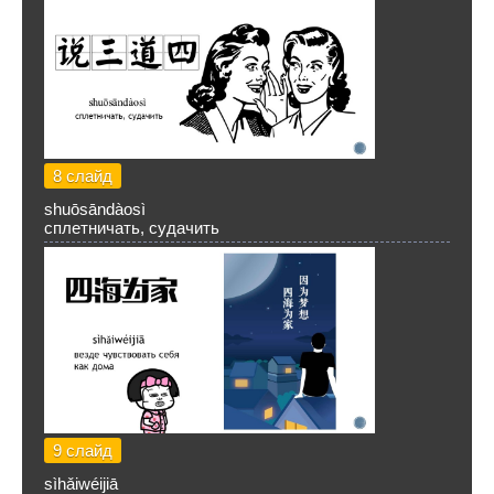
8 слайд
shuōsāndàosì
сплетничать, судачить
9 слайд
sìhǎiwéijiā