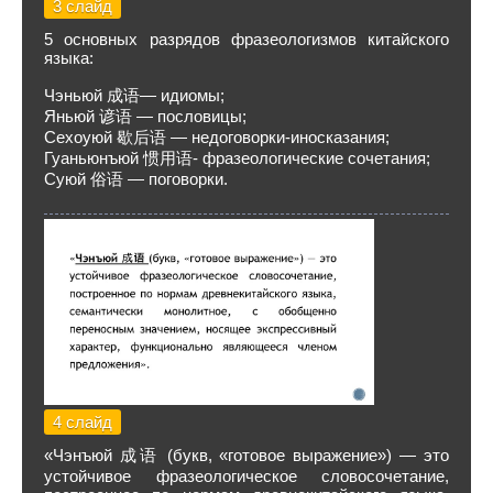
3 слайд
5 основных разрядов фразеологизмов китайского
языка:
Чэньюй 成语— идиомы;
Яньюй 谚语 — пословицы;
Сехоуюй 歇后语 — недоговорки-иносказания;
Гуаньюнъюй 惯用语- фразеологические сочетания;
Суюй 俗语 — поговорки.
4 слайд
«Чэнъюй 成语 (букв, «готовое выражение») — это
устойчивое фразеологическое словосочетание,