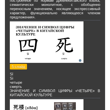
построенное по нормам древнекитайского языка,
семантически монолитное, с обобщенно
переносным значением, носящее экспрессивный
характер, функционально являющееся членом
предложения».
5 слайд
Sǐ
Sì
четыре
смерть
ЗНАЧЕНИЕ И СИМВОЛ ЦИФРЫ «ЧЕТЫРЕ» В
КИТАЙСКОЙ КУЛЬТУРЕ