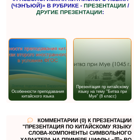
(ЧЭНЪЮЙ)» В РУБРИКЕ -
ПРЕЗЕНТАЦИИ
/
ДРУГИЕ ПРЕЗЕНТАЦИИ
:
Презентация пр китайскому
Особенности преподавания
языку на тему "Битва при
китайского языка
Муе" (8 класс)
КОММЕНТАРИИ (0) К ПРЕЗЕНТАЦИИ
"ПРЕЗЕНТАЦИЯ ПО КИТАЙСКОМУ ЯЗЫКУ
СЛОВА-КОМПОНЕНТЫ СИМВОЛЬНОГО
ХАРАКТЕРА НА ПРИМЕРЕ ЦИФРЫ «四» ВО