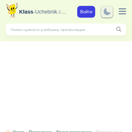
Klass
-Uchebnik
.com
Войти