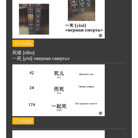
6 слайд
死楼 [sǐlóu]
一死 [yīsǐ] «верная смерть»
7 слайд