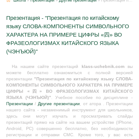
Школа
»
Презентации
»
Другие презентации
» Презентация по китайскому языку СЛОВА-КОМПОНЕНТЫ СИМВОЛЬНОГО ХАРАКТЕРА НА ПРИМЕРЕ ЦИФРЫ «四» ВО ФРАЗЕОЛОГИЗМАХ КИТАЙСКОГО ЯЗЫКА (ЧЭНЪЮЙ)
Презентация - "Презентация по китайскому
языку СЛОВА-КОМПОНЕНТЫ СИМВОЛЬНОГО
ХАРАКТЕРА НА ПРИМЕРЕ ЦИФРЫ «四» ВО
ФРАЗЕОЛОГИЗМАХ КИТАЙСКОГО ЯЗЫКА
(ЧЭНЪЮЙ)"
На нашем сайте презентаций
klass-uchebnik.com
вы
можете бесплатно ознакомиться с полной версией
презентации
"Презентация по китайскому языку СЛОВА-
КОМПОНЕНТЫ СИМВОЛЬНОГО ХАРАКТЕРА НА ПРИМЕРЕ
ЦИФРЫ «四» ВО ФРАЗЕОЛОГИЗМАХ КИТАЙСКОГО
ЯЗЫКА (ЧЭНЪЮЙ)"
. Учебное пособие по дисциплине -
Презентации
/
Другие презентации
, от атора . Презентации
нашего сайта - незаменимый инструмент для школьников,
здесь они могут изучать и просматривать слайды
презентаций прямо на сайте на вашем устройстве (IPhone,
Android, PC) совершенно бесплатно, без необходимости
регистрации и отправки СМС. Кроме того, у вас есть