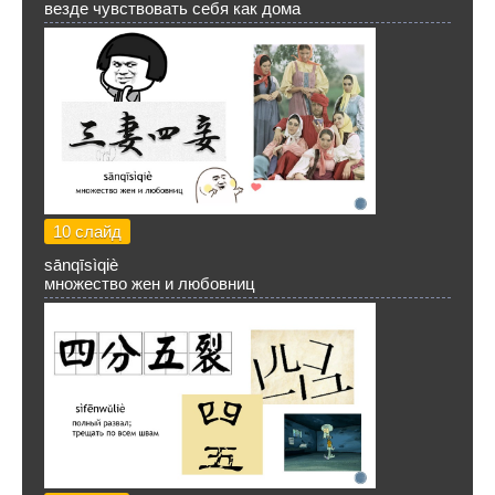
везде чувствовать себя как дома
10 слайд
sānqīsìqiè
множество жен и любовниц