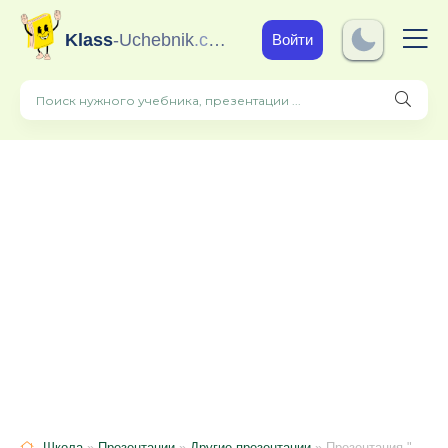
Klass
-Uchebnik
.com
Войти
Школа
»
Презентации
»
Другие презентации
» Презентация "Сергей Седов "Король красуется""