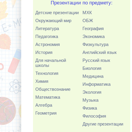
Презентации по предмету:
Детские презентации
МХК
Окружающий мир
ОБЖ
Литература
География
Педагогика
Экономика
Астрономия
Физкультура
История
Английский язык
Для начальной
Русский язык
школы
Биология
Технология
Медицина
Химия
Информатика
Обществознание
Экология
Математика
Музыка
Алгебра
Физика
Геометрия
Философия
Другие презентации