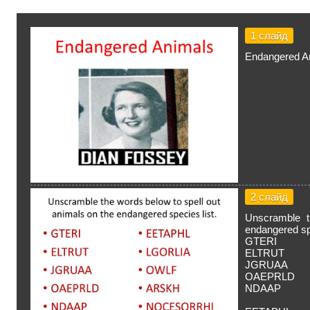
1 слайд
Endangered A
2 слайд
Unscramble t
endangered spe
GTERI
ELTRUT
JGRUAA
OAEPRLD
NDAAP