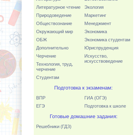
Литературное чтение
Экология
Природоведение
Маркетинг
Обществознание
Менеджмент
Окружающий мир
Экономика
ОБЖ
Экономика студентам
Дополнительно
Юриспруденция
Черчение
Искусство,
искусствоведение
Технология, труд,
черчение
Студентам
Подготовка к экзаменам:
ВПР
ГИА (ОГЭ)
ЕГЭ
Подготовка к школе
Готовые домашние задания:
Решебники (ГДЗ)