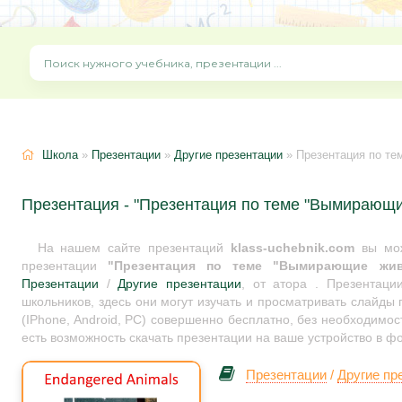
Школа
»
Презентации
»
Другие презентации
» Презентация по т
Презентация - "Презентация по теме "Вымирающи
На нашем сайте презентаций
klass-uchebnik.com
вы мож
презентации
"Презентация по теме "Вымирающие жив
Презентации
/
Другие презентации
, от атора . Презентац
школьников, здесь они могут изучать и просматривать слайды
(IPhone, Android, PC) совершенно бесплатно, без необходимос
есть возможность скачать презентации на ваше устройство в ф
Презентации
/
Другие пр