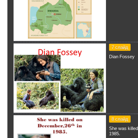
7 слайд
Dian Fossey
8 слайд
She was kille
1985.