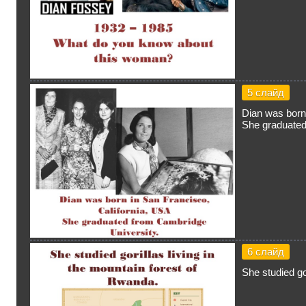
5 слайд
Dian was born
She graduated
6 слайд
She studied go