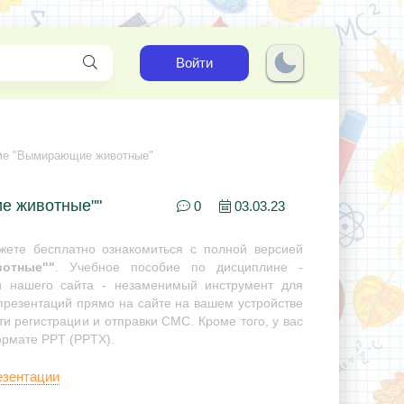
Войти
еме "Вымирающие животные"
е животные""
0
03.03.23
ете бесплатно ознакомиться с полной версией
отные""
. Учебное пособие по дисциплине -
ии нашего сайта - незаменимый инструмент для
 презентаций прямо на сайте на вашем устройстве
ти регистрации и отправки СМС. Кроме того, у вас
ормате PPT (PPTX).
езентации