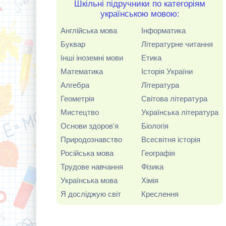
Шкільні підручники по категоріям
українською мовою:
Англійська мова
Інформатика
Буквар
Літературне читання
Інші іноземні мови
Етика
Математика
Історія України
Алгебра
Література
Геометрія
Світова література
Мистецтво
Українська література
Основи здоров'я
Біологія
Природознавство
Всесвітня історія
Російська мова
Географія
Трудове навчання
Фізика
Українська мова
Хімія
Я досліджую світ
Креслення