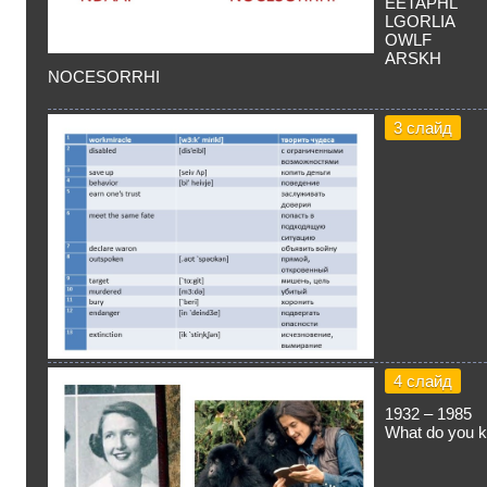
EETAPHL
LGORLIA
OWLF
ARSKH
NOCESORRHI
3 слайд
4 слайд
1932 – 1985
What do you 