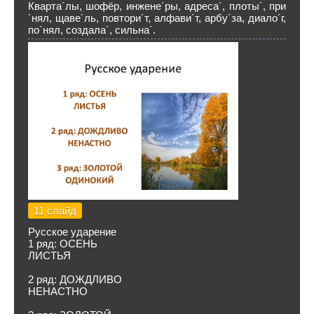
Кварта´лы, шофёр, инжене´ры, адреса´, плоты´, при
´нял, щаве´ль, повтори´т, алфави´т, арбу´за, диало´г,
по´нял, создала´, сильна´.
11 слайд
Русское ударение
1 ряд: ОСЕНЬ
ЛИСТЬЯ
2 ряд: ДОЖДЛИВО
НЕНАСТНО