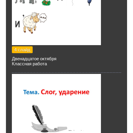
4 слайд
Двенадцатое октября
Классная работа