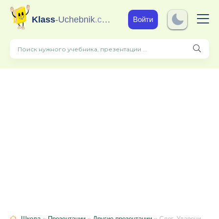
Klass
-Uchebnik
.com
Войти
Школа
»
Презентации
»
Другие презентации
» Слог. Ударение. 5 класс